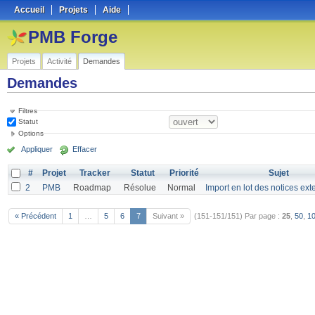
Accueil
Projets
Aide
PMB Forge
Projets
Activité
Demandes
Demandes
Filtres
Statut
Options
Appliquer
Effacer
#
Projet
Tracker
Statut
Priorité
Sujet
2
PMB
Roadmap
Résolue
Normal
Import en lot des notices ext
« Précédent
1
…
5
6
7
Suivant »
(151-151/151)
Par page :
25
,
50
,
1