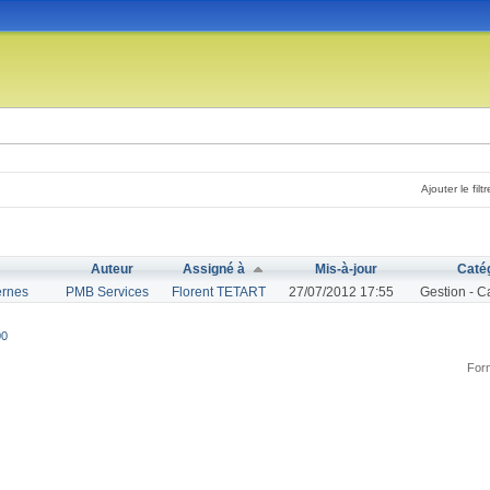
Ajouter le filtr
Auteur
Assigné à
Mis-à-jour
Caté
ernes
PMB Services
Florent TETART
27/07/2012 17:55
Gestion - C
00
Form