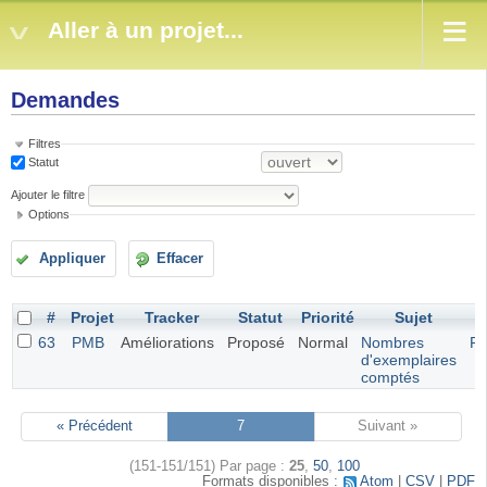
Aller à un projet...
Demandes
Filtres
Statut
Ajouter le filtre
Options
Appliquer
Effacer
#
Projet
Tracker
Statut
Priorité
Sujet
63
PMB
Améliorations
Proposé
Normal
Nombres
Ro
d'exemplaires
comptés
« Précédent
7
Suivant »
(151-151/151)
Par page :
25
,
50
,
100
Formats disponibles :
Atom
CSV
PDF