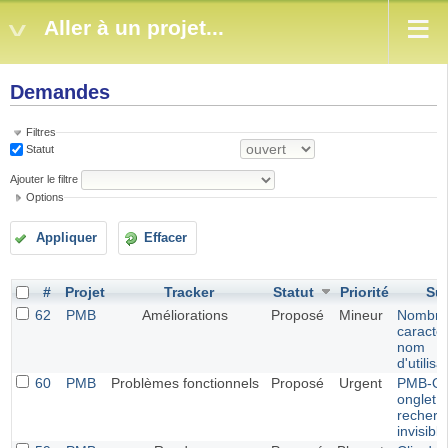
Aller à un projet...
Demandes
Filtres
Statut
Ajouter le filtre
Options
Appliquer
Effacer
#
Projet
Tracker
Statut
Priorité
Suj
62
PMB
Améliorations
Proposé
Mineur
Nombre
caractè
nom
d'utilisa
60
PMB
Problèmes fonctionnels
Proposé
Urgent
PMB-O
onglet
recherc
invisible