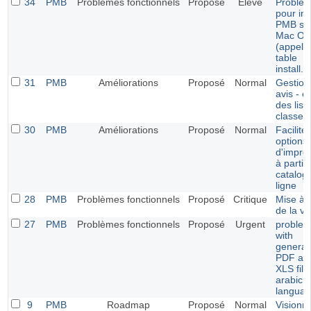
34
PMB
Problèmes fonctionnels
Proposé
Elevé
Problè
pour ins
PMB so
Mac OX
(appeler
table
install.
31
PMB
Améliorations
Proposé
Normal
Gestion
avis - é
des list
classem
30
PMB
Améliorations
Proposé
Normal
Faciliter
options
d'impre
à partir
catalog
ligne
28
PMB
Problèmes fonctionnels
Proposé
Critique
Mise à j
de la ve
27
PMB
Problèmes fonctionnels
Proposé
Urgent
proble
with
generat
PDF an
XLS file
arabic
langua
9
PMB
Roadmap
Proposé
Normal
Visionn