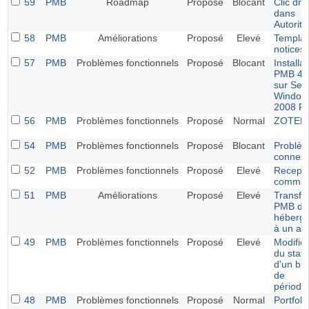
59
PMB
Roadmap
Proposé
Blocant
Clic droi
dans
Autorité
58
PMB
Améliorations
Proposé
Elevé
Templat
notices
57
PMB
Problèmes fonctionnels
Proposé
Blocant
Installat
PMB 4.
sur Ser
Window
2008 R
56
PMB
Problèmes fonctionnels
Proposé
Normal
ZOTER
54
PMB
Problèmes fonctionnels
Proposé
Blocant
Problè
connexi
52
PMB
Problèmes fonctionnels
Proposé
Elevé
Recepti
comma
51
PMB
Améliorations
Proposé
Elevé
Transfé
PMB d'
héberg
à un au
49
PMB
Problèmes fonctionnels
Proposé
Elevé
Modifica
du statu
d'un bul
de
périodi
48
PMB
Problèmes fonctionnels
Proposé
Normal
Portfoli