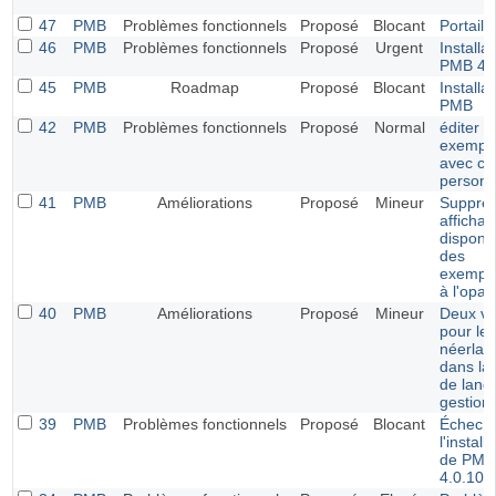
47
PMB
Problèmes fonctionnels
Proposé
Blocant
Portail
46
PMB
Problèmes fonctionnels
Proposé
Urgent
Installat
PMB 4.
45
PMB
Roadmap
Proposé
Blocant
Installat
PMB
42
PMB
Problèmes fonctionnels
Proposé
Normal
éditer li
exempla
avec c
personn
41
PMB
Améliorations
Proposé
Mineur
Suppres
afficha
disponib
des
exempla
à l'opac
40
PMB
Améliorations
Proposé
Mineur
Deux va
pour le
néerlan
dans la 
de lang
gestion
39
PMB
Problèmes fonctionnels
Proposé
Blocant
Échec 
l'install
de PMB
4.0.10