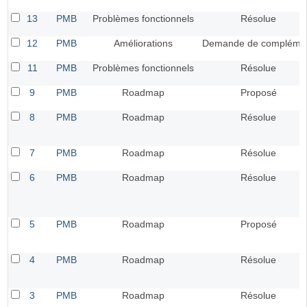
13
PMB
Problèmes fonctionnels
Résolue
12
PMB
Améliorations
Demande de compléme
11
PMB
Problèmes fonctionnels
Résolue
9
PMB
Roadmap
Proposé
8
PMB
Roadmap
Résolue
7
PMB
Roadmap
Résolue
6
PMB
Roadmap
Résolue
5
PMB
Roadmap
Proposé
4
PMB
Roadmap
Résolue
3
PMB
Roadmap
Résolue