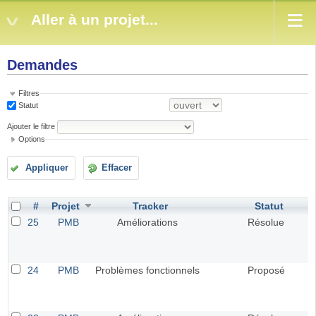
Aller à un projet...
Demandes
Filtres
Statut
Ajouter le filtre
Options
Appliquer
Effacer
#
Projet
Tracker
Statut
25
PMB
Améliorations
Résolue
24
PMB
Problèmes fonctionnels
Proposé