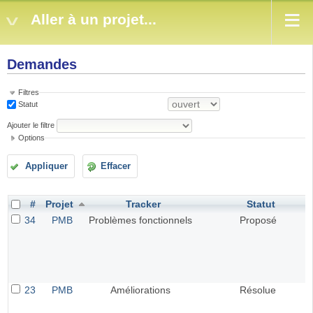
Aller à un projet...
Demandes
Filtres
Statut
Ajouter le filtre
Options
Appliquer
Effacer
#
Projet
Tracker
Statut
34
PMB
Problèmes fonctionnels
Proposé
23
PMB
Améliorations
Résolue