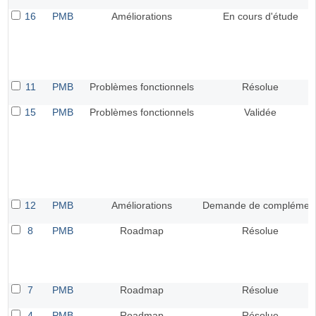
16
PMB
Améliorations
En cours d'étude
11
PMB
Problèmes fonctionnels
Résolue
15
PMB
Problèmes fonctionnels
Validée
12
PMB
Améliorations
Demande de complémen
8
PMB
Roadmap
Résolue
7
PMB
Roadmap
Résolue
4
PMB
Roadmap
Résolue