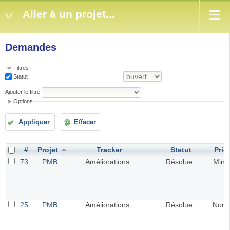
Aller à un projet...
Demandes
Filtres
Statut
Ajouter le filtre
Options
Appliquer
Effacer
#
Projet
Tracker
Statut
Prior
73
PMB
Améliorations
Résolue
Mine
25
PMB
Améliorations
Résolue
Norm