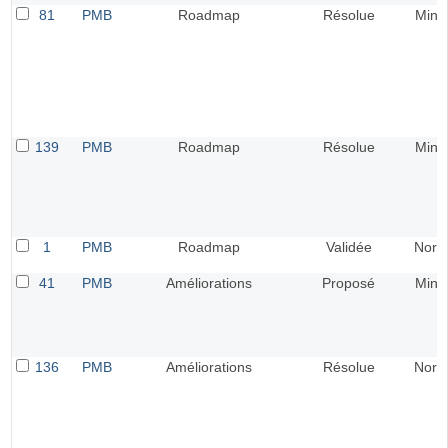
81
PMB
Roadmap
Résolue
Mine
139
PMB
Roadmap
Résolue
Mine
1
PMB
Roadmap
Validée
Norm
41
PMB
Améliorations
Proposé
Mine
136
PMB
Améliorations
Résolue
Norm