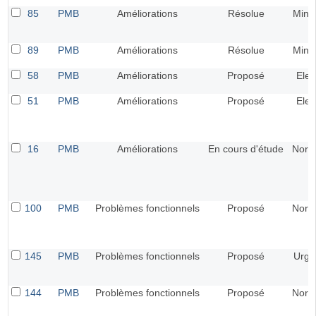
85
PMB
Améliorations
Résolue
Mine
89
PMB
Améliorations
Résolue
Mine
58
PMB
Améliorations
Proposé
Elev
51
PMB
Améliorations
Proposé
Elev
16
PMB
Améliorations
En cours d'étude
Norm
100
PMB
Problèmes fonctionnels
Proposé
Norm
145
PMB
Problèmes fonctionnels
Proposé
Urge
144
PMB
Problèmes fonctionnels
Proposé
Norm