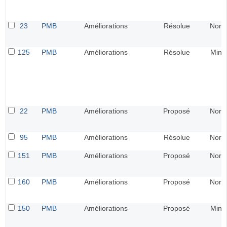
23
PMB
Améliorations
Résolue
Norm
125
PMB
Améliorations
Résolue
Mine
22
PMB
Améliorations
Proposé
Norm
95
PMB
Améliorations
Résolue
Norm
151
PMB
Améliorations
Proposé
Norm
160
PMB
Améliorations
Proposé
Norm
150
PMB
Améliorations
Proposé
Mine