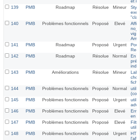
et r
139
PMB
Roadmap
Résolue
Mineur
Styl
exem
"cla
140
PMB
Problèmes fonctionnels
Proposé
Elevé
Affi
no_i
vign
Ama
141
PMB
Roadmap
Proposé
Urgent
Pouv
Req
142
PMB
Roadmap
Résolue
Normal
En c
prér
indi
143
PMB
Améliorations
Résolue
Mineur
Labe
choi
fichi
144
PMB
Problèmes fonctionnels
Proposé
Normal
utili
(con
145
PMB
Problèmes fonctionnels
Proposé
Urgent
util
adv
146
PMB
Problèmes fonctionnels
Proposé
Elevé
Erre
en i
147
PMB
Problèmes fonctionnels
Proposé
Elevé
Filt
utili
148
PMB
Problèmes fonctionnels
Proposé
Urgent
HTM
l'af