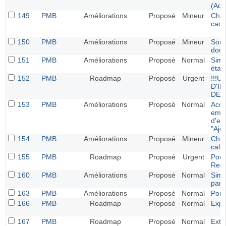
(Adm
149
PMB
Améliorations
Proposé
Mineur
Chan
cadr
150
PMB
Améliorations
Proposé
Mineur
Sort
doc
151
PMB
Améliorations
Proposé
Normal
Simp
étag
152
PMB
Roadmap
Proposé
Urgent
!!!
D'I
DES
153
PMB
Améliorations
Proposé
Normal
Accès
empr
d'em
"Ajo
154
PMB
Améliorations
Proposé
Mineur
Choi
cale
155
PMB
Roadmap
Proposé
Urgent
Pouv
Req
160
PMB
Améliorations
Proposé
Normal
Simp
pani
163
PMB
Améliorations
Proposé
Normal
Porta
166
PMB
Roadmap
Proposé
Normal
Expo
167
PMB
Roadmap
Proposé
Normal
Exte