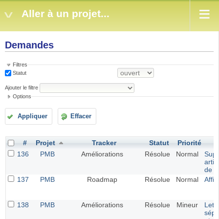
Aller à un projet...
Demandes
Filtres
Statut
Ajouter le filtre
Options
Appliquer
Effacer
#
Projet
Tracker
Statut
Priorité
136
PMB
Améliorations
Résolue
Normal
Supp
arti
de v
137
PMB
Roadmap
Résolue
Normal
Affi
138
PMB
Améliorations
Résolue
Mineur
Lett
sépa