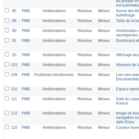
du groupe lor
est automati
85
PMB
Améliorations
Résolue
Mineur
Survol des ti
bulletinage
89
PMB
Améliorations
Résolue
Mineur
Taille de la 
90
PMB
Améliorations
Résolue
Mineur
Amélioration e
sauvegardes 
91
PMB
Améliorations
Résolue
Mineur
Dashboard et 
93
PMB
Améliorations
Résolue
Mineur
Affichage des
103
PMB
Améliorations
Résolue
Mineur
Absence de la
109
PMB
Problèmes fonctionnels
Résolue
Mineur
Lien vers www
Documentati
110
PMB
Améliorations
Résolue
Mineur
Espace après
111
PMB
Améliorations
Résolue
Mineur
Date du copyr
licence
112
PMB
Améliorations
Résolue
Mineur
Image de fond
navigation su
style Enjoy
115
PMB
Améliorations
Résolue
Mineur
Couleur hover