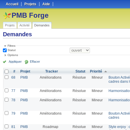
Accueil
Projets
Aide
PMB Forge
Projets
Activité
Demandes
Demandes
Filtres
Statut
Options
Appliquer
Effacer
#
Projet
Tracker
Statut
Priorité
68
PMB
Améliorations
Résolue
Mineur
Bouton Activ
cadres dans l
77
PMB
Améliorations
Résolue
Mineur
Harmonisatio
78
PMB
Améliorations
Résolue
Mineur
Harmonisatio
79
PMB
Améliorations
Résolue
Mineur
Bouton Activ
cadres
81
PMB
Roadmap
Résolue
Mineur
Style enjoy : 