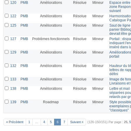
120
PMB
Améliorations
Résolue
Mineur
Espace entre 
zone Responsa
suivant
122
PMB
Améliorations
Résolue
Mineur
Harmonisation
Catalogue Pa
125
PMB
Améliorations
Résolue
Mineur
Saut de ligne
panier Biblio
devrait être g
127
PMB
Problèmes fonctionnels
Résolue
Mineur
Portail : dispa
indiquant l'en
inséré dans l
129
PMB
Améliorations
Résolue
Mineur
Améliorations
portail
132
PMB
Améliorations
Résolue
Mineur
Hauteur du bl
lettres de rap
défini
133
PMB
Améliorations
Résolue
Mineur
Image de fond
Livraisons et
138
PMB
Améliorations
Résolue
Mineur
Lettre et mai
séparées pour
retards par g
139
PMB
Roadmap
Résolue
Mineur
Style possible
exemplaires p
"classiques"
« Précédent
1
…
4
5
6
7
Suivant »
(126-150/151)
Par page :
25
,
5