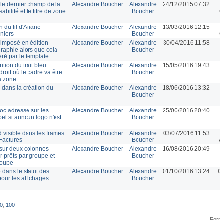
le dernier champ de la
Alexandre Boucher
Alexandre
24/12/2015 07:32
bilité et le titre de zone
Boucher
 du fil d'Ariane
Alexandre Boucher
Alexandre
13/03/2016 12:15
niers
Boucher
 imposé en édition
Alexandre Boucher
Alexandre
30/04/2016 11:58
graphie alors que cela
Boucher
éré par le template
rition du trait bleu
Alexandre Boucher
Alexandre
15/05/2016 19:43
droit où le cadre va être
Boucher
a zone.
 dans la création du
Alexandre Boucher
Alexandre
18/06/2016 13:32
Boucher
oc adresse sur les
Alexandre Boucher
Alexandre
25/06/2016 20:40
pel si auncun logo n'est
Boucher
 visible dans les frames
Alexandre Boucher
Alexandre
03/07/2016 11:53
 Factures
Boucher
l sur deux colonnes
Alexandre Boucher
Alexandre
16/08/2016 20:49
 prêts par groupe et
Boucher
roupe
 dans le statut des
Alexandre Boucher
Alexandre
01/10/2016 13:24
our les affichages
Boucher
0
,
100
Form