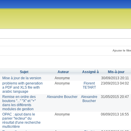
Ajouter le filtr
Sujet
Auteur
Assigné à
Mis-à-jour
Mise à jour de la version
Anonyme
30/09/2013 20:11
problems with generation
Anonyme
Florent
23/09/2013 04:02
a PDF and XLS file with
TETART
arabic language
Remise en ordre des
Alexandre Boucher
Alexandre
31/05/2015 20:47
boutons "..." "X" et "+"
Boucher
dans les différents
modules de gestion
OPAC : ajout dans le
Anonyme
06/09/2013 16:55
panier "lecteur" du
résultat d'une recherche
multicritère