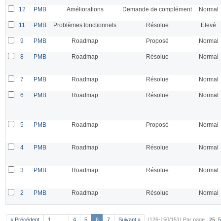
12
PMB
Améliorations
Demande de complément
Normal
11
PMB
Problèmes fonctionnels
Résolue
Elevé
9
PMB
Roadmap
Proposé
Normal
8
PMB
Roadmap
Résolue
Normal
7
PMB
Roadmap
Résolue
Normal
6
PMB
Roadmap
Résolue
Normal
5
PMB
Roadmap
Proposé
Normal
4
PMB
Roadmap
Résolue
Normal
3
PMB
Roadmap
Résolue
Normal
2
PMB
Roadmap
Résolue
Normal
« Précédent
1
…
4
5
6
7
Suivant »
(126-150/151)
Par page :
25
,
5