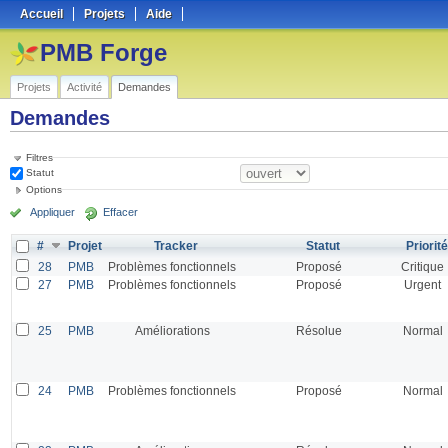
Accueil
Projets
Aide
PMB Forge
Projets
Activité
Demandes
Demandes
Filtres
Statut
Options
Appliquer
Effacer
#
Projet
Tracker
Statut
Priorité
28
PMB
Problèmes fonctionnels
Proposé
Critique
27
PMB
Problèmes fonctionnels
Proposé
Urgent
25
PMB
Améliorations
Résolue
Normal
24
PMB
Problèmes fonctionnels
Proposé
Normal