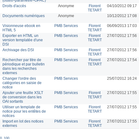
(outils>paramètre>OPAC)
Droits d'accès
Anonyme
Florent
04/10/2012 09:17
TETART
Docyuments numériques
Anonyme
10/12/2012 17:08
Visionneuse ebook en
PMB Services
Florent
06/09/2013 17:03
HTML 5
TETART
Exporter en HTML un
PMB Services
Florent
27/07/2012 17:56
version templatée d'une
TETART
DSI
Archivage des DSI
PMB Services
Florent
27/07/2012 17:56
TETART
Rechercher par titre de
PMB Services
Florent
27/07/2012 17:54
périodique et par bulletin
TETART
dans les recherches
externes
Changer l'ordre des
PMB Services
25/07/2012 16:24
catégories en saisie de
notice
Ajouter une feuille XSLT
PMB Services
Florent
27/07/2012 17:55
de conversion dans les
TETART
OAI sortants
Utiliser un template de
PMB Services
Florent
27/07/2012 17:55
notice pour les entêtes de
TETART
notices
Import en lot des notices
PMB Services
Florent
27/07/2012 17:55
externes
TETART
0
,
100