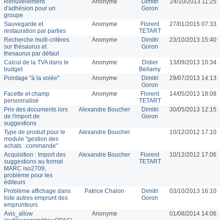
Renuvellement
Anonyme
Dimitri
24/10/2013 11:25
d'adhésion pour un
Goron
groupe
Sauvegarde et
Anonyme
Florent
27/01/2015 07:33
restauration par parties
TETART
Recherche multi-critères
Anonyme
Dimitri
23/10/2013 15:40
sur thésaurus et
Goron
thesaurus par défaut
Calcul de la TVA dans le
Anonyme
Didier
13/09/2013 10:34
budget
Bellamy
Pointage "à la volée"
Anonyme
Dimitri
29/07/2013 14:13
Goron
Facette et champ
Anonyme
Florent
14/05/2013 18:08
personnalisé
TETART
Prix des documents lors
Alexandre Boucher
Dimitri
30/05/2013 12:15
de l'import de
Goron
suggestions
Type de produit pour le
Alexandre Boucher
10/12/2012 17:10
module "gestion des
achats : commande"
Acquisition : Import des
Alexandre Boucher
Florent
10/12/2012 17:06
suggestions au format
TETART
MARC iso2709,
problème pour les
éditeurs
Problème affichage dans
Patrice Chalon
Dimitri
03/10/2013 16:10
liste autres emprunt des
Goron
emprunteurs
Avis_allow
Anonyme
01/08/2014 14:06