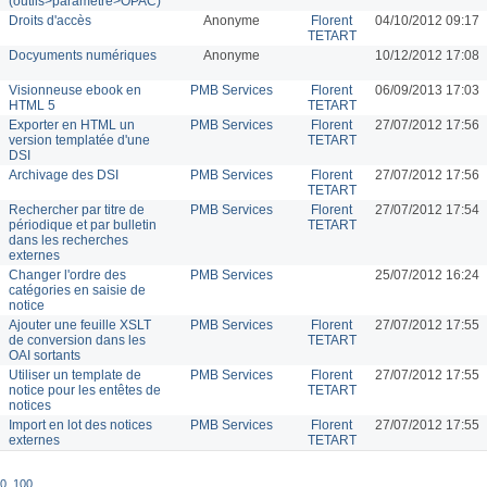
(outils>paramètre>OPAC)
Droits d'accès
Anonyme
Florent
04/10/2012 09:17
TETART
Docyuments numériques
Anonyme
10/12/2012 17:08
Visionneuse ebook en
PMB Services
Florent
06/09/2013 17:03
HTML 5
TETART
Exporter en HTML un
PMB Services
Florent
27/07/2012 17:56
version templatée d'une
TETART
DSI
Archivage des DSI
PMB Services
Florent
27/07/2012 17:56
TETART
Rechercher par titre de
PMB Services
Florent
27/07/2012 17:54
périodique et par bulletin
TETART
dans les recherches
externes
Changer l'ordre des
PMB Services
25/07/2012 16:24
catégories en saisie de
notice
Ajouter une feuille XSLT
PMB Services
Florent
27/07/2012 17:55
de conversion dans les
TETART
OAI sortants
Utiliser un template de
PMB Services
Florent
27/07/2012 17:55
notice pour les entêtes de
TETART
notices
Import en lot des notices
PMB Services
Florent
27/07/2012 17:55
externes
TETART
0
,
100