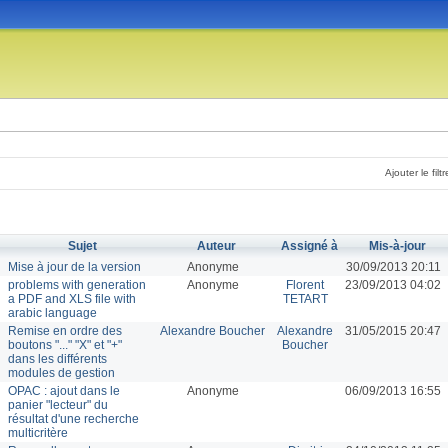
Ajouter le filtr
Sujet
Auteur
Assigné à
Mis-à-jour
Mise à jour de la version
Anonyme
30/09/2013 20:11
problems with generation
Anonyme
Florent
23/09/2013 04:02
a PDF and XLS file with
TETART
arabic language
Remise en ordre des
Alexandre Boucher
Alexandre
31/05/2015 20:47
boutons "..." "X" et "+"
Boucher
dans les différents
modules de gestion
OPAC : ajout dans le
Anonyme
06/09/2013 16:55
panier "lecteur" du
résultat d'une recherche
multicritère