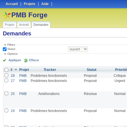
Accueil
Projets
Aide
PMB Forge
Projets
Activité
Demandes
Demandes
Filtres
Statut
Options
Appliquer
Effacer
#
Projet
Tracker
Statut
Priorité
28
PMB
Problèmes fonctionnels
Proposé
Critique
27
PMB
Problèmes fonctionnels
Proposé
Urgent
25
PMB
Améliorations
Résolue
Normal
24
PMB
Problèmes fonctionnels
Proposé
Normal