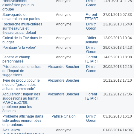
Renuvellement
Anonyme
Dimitri
24/10/2013 11:25
d'adhésion pour un
Goron
groupe
Sauvegarde et
Anonyme
Florent
27/01/2015 07:33
restauration par parties
TETART
Recherche multi-critères
Anonyme
Dimitri
23/10/2013 15:40
sur thésaurus et
Goron
thesaurus par défaut
Calcul de la TVA dans le
Anonyme
Didier
13/09/2013 10:34
budget
Bellamy
Pointage "à la volée"
Anonyme
Dimitri
29/07/2013 14:13
Goron
Facette et champ
Anonyme
Florent
14/05/2013 18:08
personnalisé
TETART
Prix des documents lors
Alexandre Boucher
Dimitri
30/05/2013 12:15
de l'import de
Goron
suggestions
Type de produit pour le
Alexandre Boucher
10/12/2012 17:10
module "gestion des
achats : commande"
Acquisition : Import des
Alexandre Boucher
Florent
10/12/2012 17:06
suggestions au format
TETART
MARC iso2709,
problème pour les
éditeurs
Problème affichage dans
Patrice Chalon
Dimitri
03/10/2013 16:10
liste autres emprunt des
Goron
emprunteurs
Avis_allow
Anonyme
01/08/2014 14:06