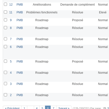
12
PMB
Améliorations
Demande de complément
Normal
11
PMB
Problèmes fonctionnels
Résolue
Elevé
9
PMB
Roadmap
Proposé
Normal
8
PMB
Roadmap
Résolue
Normal
7
PMB
Roadmap
Résolue
Normal
6
PMB
Roadmap
Résolue
Normal
5
PMB
Roadmap
Proposé
Normal
4
PMB
Roadmap
Résolue
Normal
3
PMB
Roadmap
Résolue
Normal
2
PMB
Roadmap
Résolue
Normal
« Précédent
1
…
4
5
6
7
Suivant »
(126-150/151)
Par page :
25
,
5