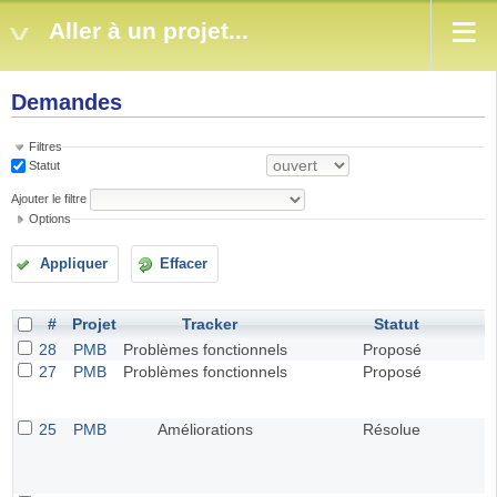
Aller à un projet...
Demandes
Filtres
Statut
Ajouter le filtre
Options
Appliquer
Effacer
#
Projet
Tracker
Statut
28
PMB
Problèmes fonctionnels
Proposé
27
PMB
Problèmes fonctionnels
Proposé
25
PMB
Améliorations
Résolue