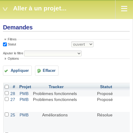
Aller à un projet...
Demandes
Filtres
Statut
Ajouter le filtre
Options
Appliquer
Effacer
#
Projet
Tracker
Statut
28
PMB
Problèmes fonctionnels
Proposé
27
PMB
Problèmes fonctionnels
Proposé
25
PMB
Améliorations
Résolue