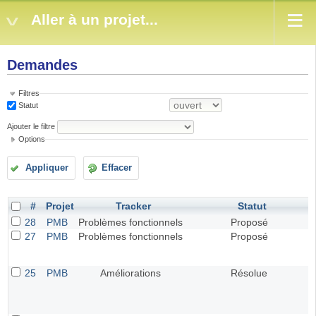
Aller à un projet...
Demandes
Filtres
Statut
Ajouter le filtre
Options
Appliquer
Effacer
#
Projet
Tracker
Statut
28
PMB
Problèmes fonctionnels
Proposé
27
PMB
Problèmes fonctionnels
Proposé
25
PMB
Améliorations
Résolue