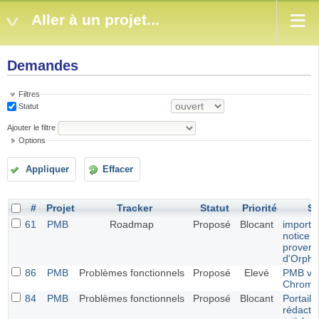
Aller à un projet...
Demandes
Filtres
Statut
Ajouter le filtre
Options
Appliquer
Effacer
#
Projet
Tracker
Statut
Priorité
Su
61
PMB
Roadmap
Proposé
Blocant
import 
notice 
proven
d'Orph
86
PMB
Problèmes fonctionnels
Proposé
Elevé
PMB ve
Chrome
84
PMB
Problèmes fonctionnels
Proposé
Blocant
Portail,
rédacti