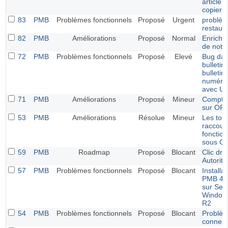
article 
copier-c
83
PMB
Problèmes fonctionnels
Proposé
Urgent
problèm
restaura
82
PMB
Améliorations
Proposé
Normal
Enrichi
de noti
72
PMB
Problèmes fonctionnels
Proposé
Elevé
Bug dan
bulletin
bulletin
numéri
avec U
71
PMB
Améliorations
Proposé
Mineur
Compte 
sur OP
53
PMB
Améliorations
Résolue
Mineur
Les tou
raccour
fonctio
sous C
59
PMB
Roadmap
Proposé
Blocant
Clic dro
Autorité
57
PMB
Problèmes fonctionnels
Proposé
Blocant
Installat
PMB 4.
sur Ser
Window
R2
54
PMB
Problèmes fonctionnels
Proposé
Blocant
Problè
connexi