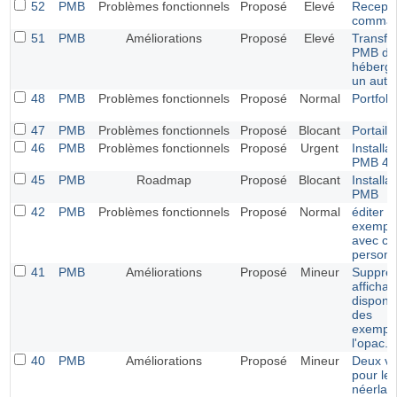
52
PMB
Problèmes fonctionnels
Proposé
Elevé
Recepti
comma
51
PMB
Améliorations
Proposé
Elevé
Transfé
PMB d'
héberg
un autr
48
PMB
Problèmes fonctionnels
Proposé
Normal
Portfoli
47
PMB
Problèmes fonctionnels
Proposé
Blocant
Portail
46
PMB
Problèmes fonctionnels
Proposé
Urgent
Installat
PMB 4.
45
PMB
Roadmap
Proposé
Blocant
Installat
PMB
42
PMB
Problèmes fonctionnels
Proposé
Normal
éditer li
exempla
avec c
personn
41
PMB
Améliorations
Proposé
Mineur
Suppres
afficha
disponib
des
exempla
l'opac.
40
PMB
Améliorations
Proposé
Mineur
Deux va
pour le
néerlan