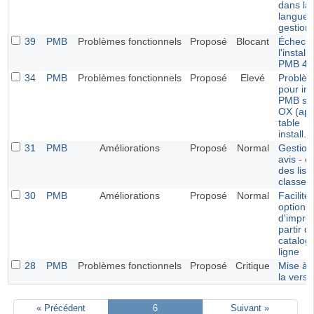
dans la 
langue 
gestion
39
PMB
Problèmes fonctionnels
Proposé
Blocant
Échec 
l'install
PMB 4.
34
PMB
Problèmes fonctionnels
Proposé
Elevé
Problè
pour ins
PMB so
OX (app
table
install.
31
PMB
Améliorations
Proposé
Normal
Gestion
avis - é
des list
classem
30
PMB
Améliorations
Proposé
Normal
Faciliter
options
d'impre
partir d
catalog
ligne
28
PMB
Problèmes fonctionnels
Proposé
Critique
Mise à 
la versi
« Précédent
6
Suivant »