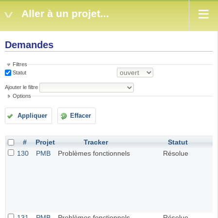
Aller à un projet...
Demandes
Filtres
Statut
Ajouter le filtre
Options
Appliquer
Effacer
#
Projet
Tracker
Statut
130
PMB
Problèmes fonctionnels
Résolue
131
PMB
Problèmes fonctionnels
Résolue