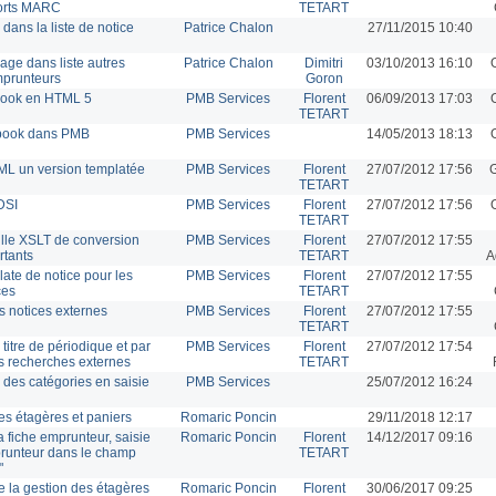
ports MARC
TETART
s dans la liste de notice
Patrice Chalon
27/11/2015 10:40
age dans liste autres
Patrice Chalon
Dimitri
03/10/2013 16:10
mprunteurs
Goron
book en HTML 5
PMB Services
Florent
06/09/2013 17:03
TETART
-book dans PMB
PMB Services
14/05/2013 18:13
ML un version templatée
PMB Services
Florent
27/07/2012 17:56
G
TETART
DSI
PMB Services
Florent
27/07/2012 17:56
TETART
ille XSLT de conversion
PMB Services
Florent
27/07/2012 17:55
rtants
TETART
A
late de notice pour les
PMB Services
Florent
27/07/2012 17:55
ces
TETART
es notices externes
PMB Services
Florent
27/07/2012 17:55
TETART
titre de périodique et par
PMB Services
Florent
27/07/2012 17:54
es recherches externes
TETART
 des catégories en saisie
PMB Services
25/07/2012 16:24
des étagères et paniers
Romaric Poncin
29/11/2018 12:17
a fiche emprunteur, saisie
Romaric Poncin
Florent
14/12/2017 09:16
runteur dans le champ
TETART
"
de la gestion des étagères
Romaric Poncin
Florent
30/06/2017 09:25