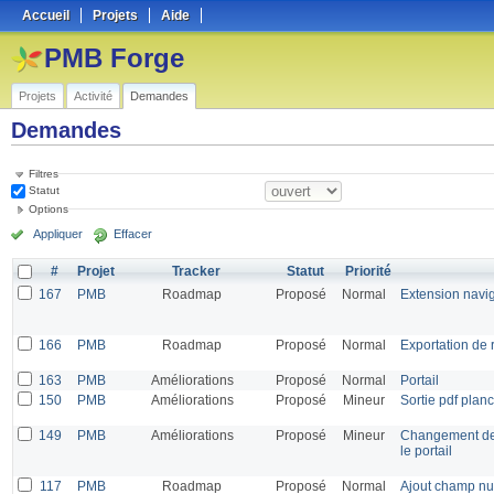
Accueil
Projets
Aide
PMB Forge
Projets
Activité
Demandes
Demandes
Filtres
Statut
Options
Appliquer
Effacer
#
Projet
Tracker
Statut
Priorité
167
PMB
Roadmap
Proposé
Normal
Extension navi
166
PMB
Roadmap
Proposé
Normal
Exportation de r
163
PMB
Améliorations
Proposé
Normal
Portail
150
PMB
Améliorations
Proposé
Mineur
Sortie pdf plan
149
PMB
Améliorations
Proposé
Mineur
Changement de
le portail
117
PMB
Roadmap
Proposé
Normal
Ajout champ nu