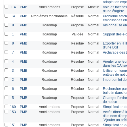
adaptaiton ex
114
PMB
Améliorations
Proposé
Mineur
Voir les facette
d'une étagère
14
PMB
Problèmes fonctionnels
Résolue
Normal
Problème affich
emprunt des e
9
PMB
Roadmap
Proposé
Normal
Visionneuse e
1
PMB
Roadmap
Validée
Normal
Support des e
8
PMB
Roadmap
Résolue
Normal
Exporter en HT
d'une DSI
7
PMB
Roadmap
Résolue
Normal
Archivage des 
4
PMB
Roadmap
Résolue
Normal
Ajouter une feu
dans les OAI so
3
PMB
Roadmap
Résolue
Normal
Utiliser un temp
entêtes de noti
2
PMB
Roadmap
Résolue
Normal
Import en lot d
6
PMB
Roadmap
Résolue
Normal
Rechercher par 
bulletin dans l
5
PMB
Roadmap
Proposé
Normal
Changer l'ordre
de notice
160
PMB
Améliorations
Proposé
Normal
Simplification 
153
PMB
Améliorations
Proposé
Normal
Accès direct à l
d'un nom d'emp
"Ajouter un prêt
151
PMB
Améliorations
Proposé
Normal
Simplification 