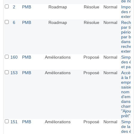
de not
2
PMB
Roadmap
Résolue
Normal
Import
des no
extern
6
PMB
Roadmap
Résolue
Normal
Reche
par tit
périod
par bul
dans l
recher
extern
160
PMB
Améliorations
Proposé
Normal
Simplif
des ét
et pan
153
PMB
Améliorations
Proposé
Normal
Accès 
à la fi
emprun
saisie 
nom
d'empr
dans l
champ
"Ajout
prêt"
151
PMB
Améliorations
Proposé
Normal
Simplif
de la 
des ét