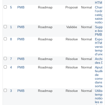
HTML 
5
PMB
Roadmap
Proposé
Normal
Chang
l'ordre
catégo
saisie
notice
1
PMB
Roadmap
Validée
Normal
Suppor
e-boo
PMB
8
PMB
Roadmap
Résolue
Normal
Export
HTML 
versio
templa
d'une 
7
PMB
Roadmap
Résolue
Normal
Archiv
des DS
4
PMB
Roadmap
Résolue
Normal
Ajoute
feuill
de
conver
dans l
sortan
3
PMB
Roadmap
Résolue
Normal
Utilise
templa
notice
les en