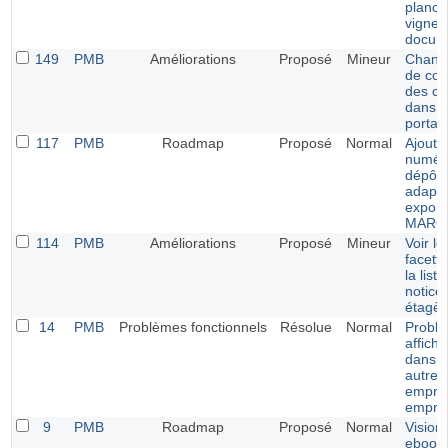
planch
vignet
docum
149
PMB
Améliorations
Proposé
Mineur
Chang
de cou
des ca
dans l
portail
117
PMB
Roadmap
Proposé
Normal
Ajout
numér
dépôt l
adapta
export
MARC
114
PMB
Améliorations
Proposé
Mineur
Voir le
facett
la list
notice
étagèr
14
PMB
Problèmes fonctionnels
Résolue
Normal
Probl
affich
dans li
autres
empru
empru
9
PMB
Roadmap
Proposé
Normal
Vision
ebook