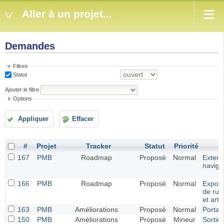
Aller à un projet...
Demandes
Filtres
Statut
Ajouter le filtre
Options
Appliquer
Effacer
#
Projet
Tracker
Statut
Priorité
S
167
PMB
Roadmap
Proposé
Normal
Extens
naviga
166
PMB
Roadmap
Proposé
Normal
Export
de rub
et arti
163
PMB
Améliorations
Proposé
Normal
Portail
150
PMB
Améliorations
Proposé
Mineur
Sortie 