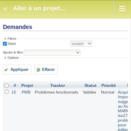
Aller à un projet...
Demandes
Filtres
Statut
Ajouter le filtre
Options
Appliquer
Effacer
#
Projet
Tracker
Statut
Priorité
Su
15
PMB
Problèmes fonctionnels
Validée
Normal
Acquisi
Import
sugges
au for
MARC
iso270
problè
pour le
éditeur