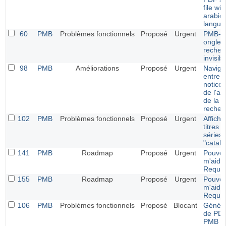
file wit
arabic
langua
60
PMB
Problèmes fonctionnels
Proposé
Urgent
PMB-O
onglet
recher
invisibl
98
PMB
Améliorations
Proposé
Urgent
Naviga
entre l
notices
de l'af
de la
recher
102
PMB
Problèmes fonctionnels
Proposé
Urgent
Affich
titres 
séries
"catal
141
PMB
Roadmap
Proposé
Urgent
Pouvez
m'aider
Requê
155
PMB
Roadmap
Proposé
Urgent
Pouvez
m'aider
Requê
106
PMB
Problèmes fonctionnels
Proposé
Blocant
Généra
de PDF
PMB 4.