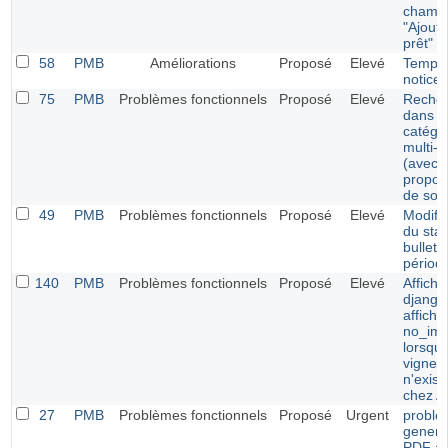
champ
"Ajoute
prêt"
58
PMB
Améliorations
Proposé
Elevé
Templa
notices
75
PMB
Problèmes fonctionnels
Proposé
Elevé
Reche
dans
catégo
multi-l
(avec
proposi
de solu
49
PMB
Problèmes fonctionnels
Proposé
Elevé
Modific
du stat
bulleti
périod
140
PMB
Problèmes fonctionnels
Proposé
Elevé
Affich
django
affich
no_ima
lorsque
vignett
n'exist
chez 
27
PMB
Problèmes fonctionnels
Proposé
Urgent
proble
genera
PDF a