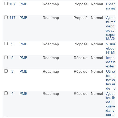
167
PMB
Roadmap
Proposé
Normal
Extens
naviga
117
PMB
Roadmap
Proposé
Normal
Ajout 
numér
dépôt l
adapta
export
MARC
9
PMB
Roadmap
Proposé
Normal
Vision
ebook 
HTML 
2
PMB
Roadmap
Résolue
Normal
Import 
des no
extern
3
PMB
Roadmap
Résolue
Normal
Utilise
templa
notice
les ent
de not
4
PMB
Roadmap
Résolue
Normal
Ajoute
feuille
de
conver
dans l
sortant