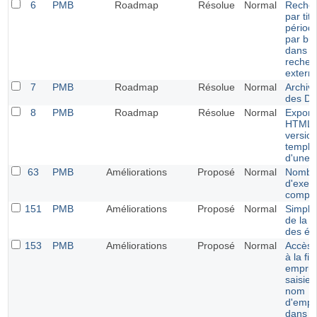
6
PMB
Roadmap
Résolue
Normal
Recher
par tit
périodi
par bul
dans l
recher
extern
7
PMB
Roadmap
Résolue
Normal
Archiv
des DS
8
PMB
Roadmap
Résolue
Normal
Export
HTML 
versio
templa
d'une 
63
PMB
Améliorations
Proposé
Normal
Nombr
d'exem
compt
151
PMB
Améliorations
Proposé
Normal
Simplif
de la g
des ét
153
PMB
Améliorations
Proposé
Normal
Accès d
à la fi
emprun
saisie 
nom
d'empr
dans l