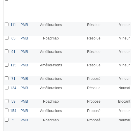
111
PMB
Améliorations
Résolue
Mineur
65
PMB
Roadmap
Résolue
Mineur
91
PMB
Améliorations
Résolue
Mineur
115
PMB
Améliorations
Résolue
Mineur
71
PMB
Améliorations
Proposé
Mineur
134
PMB
Améliorations
Résolue
Normal
59
PMB
Roadmap
Proposé
Blocant
154
PMB
Améliorations
Proposé
Mineur
5
PMB
Roadmap
Proposé
Normal