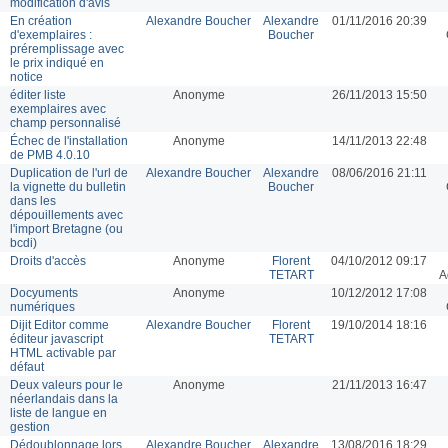
modification d'avis
En création
Alexandre Boucher
Alexandre
01/11/2016 20:39
d'exemplaires :
Boucher
préremplissage avec
le prix indiqué en
notice
éditer liste
Anonyme
26/11/2013 15:50
exemplaires avec
champ personnalisé
Échec de l'installation
Anonyme
14/11/2013 22:48
de PMB 4.0.10
Duplication de l'url de
Alexandre Boucher
Alexandre
08/06/2016 21:11
la vignette du bulletin
Boucher
dans les
dépouillements avec
l'import Bretagne (ou
bcdi)
Droits d'accès
Anonyme
Florent
04/10/2012 09:17
TETART
A
Docyuments
Anonyme
10/12/2012 17:08
numériques
Dijit Editor comme
Alexandre Boucher
Florent
19/10/2014 18:16
éditeur javascript
TETART
HTML activable par
défaut
Deux valeurs pour le
Anonyme
21/11/2013 16:47
néerlandais dans la
liste de langue en
gestion
Dédoublonnage lors
Alexandre Boucher
Alexandre
13/08/2016 18:29