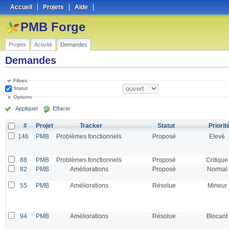
Accueil
Projets
Aide
PMB Forge
Projets
Activité
Demandes
Demandes
Filtres
Statut
Options
Appliquer
Effacer
#
Projet
Tracker
Statut
Priorit
146
PMB
Problèmes fonctionnels
Proposé
Elevé
88
PMB
Problèmes fonctionnels
Proposé
Critique
82
PMB
Améliorations
Proposé
Normal
55
PMB
Améliorations
Résolue
Mineur
94
PMB
Améliorations
Résolue
Blocant