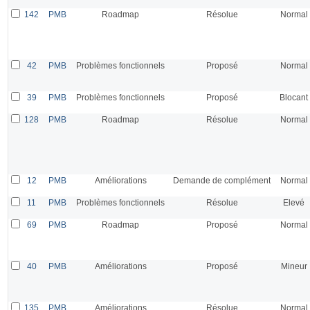
142
PMB
Roadmap
Résolue
Normal
42
PMB
Problèmes fonctionnels
Proposé
Normal
39
PMB
Problèmes fonctionnels
Proposé
Blocant
128
PMB
Roadmap
Résolue
Normal
12
PMB
Améliorations
Demande de complément
Normal
11
PMB
Problèmes fonctionnels
Résolue
Elevé
69
PMB
Roadmap
Proposé
Normal
40
PMB
Améliorations
Proposé
Mineur
135
PMB
Améliorations
Résolue
Normal