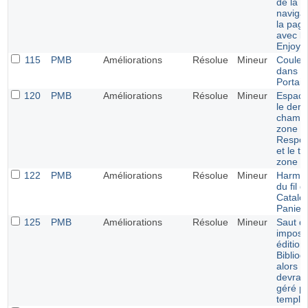
de la b
navigat
la pag
avec le
Enjoy
115
PMB
Améliorations
Résolue
Mineur
Couleu
dans l
Portail
120
PMB
Améliorations
Résolue
Mineur
Espace
le dern
champ 
zone
Respon
et le ti
zone s
122
PMB
Améliorations
Résolue
Mineur
Harmon
du fil d
Catalo
Panier
125
PMB
Améliorations
Résolue
Mineur
Saut de
imposé
édition
Bibliog
alors q
devrait
géré pa
templa