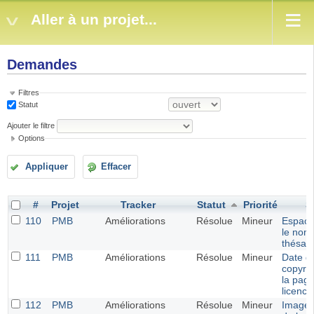
Aller à un projet...
Demandes
Filtres
Statut
Ajouter le filtre
Options
Appliquer
Effacer
#
Projet
Tracker
Statut
Priorité
S
110
PMB
Améliorations
Résolue
Mineur
Espace
le nom
thésau
111
PMB
Améliorations
Résolue
Mineur
Date d
copyrig
la page
licence
112
PMB
Améliorations
Résolue
Mineur
Image 