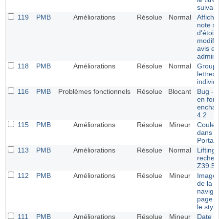
suivant
119
PMB
Améliorations
Résolue
Normal
Afficha
note s
d'étoil
modific
avis en
adminis
118
PMB
Améliorations
Résolue
Normal
Groupe
lettres
individ
116
PMB
Problèmes fonctionnels
Résolue
Blocant
Bug - 
en fon
enchaî
4.2
115
PMB
Améliorations
Résolue
Mineur
Couleu
dans l
Portail
113
PMB
Améliorations
Résolue
Normal
Lifting 
recher
Z39.50
112
PMB
Améliorations
Résolue
Mineur
Image 
de la b
navigat
page m
le styl
111
PMB
Améliorations
Résolue
Mineur
Date d