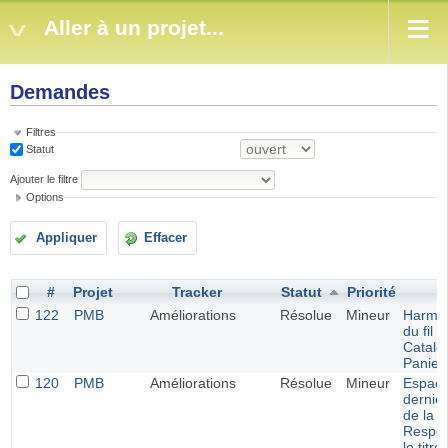
Aller à un projet...
Demandes
Filtres
Statut
Ajouter le filtre
Options
Appliquer
Effacer
#
Projet
Tracker
Statut
Priorité
122
PMB
Améliorations
Résolue
Mineur
Harmon
du fil 
Catalo
Panier
120
PMB
Améliorations
Résolue
Mineur
Espace
dernie
de la 
Respons
le titr