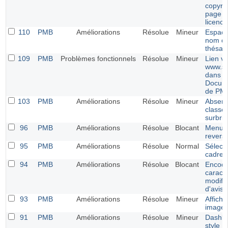
copyrig
page d
licence
110
PMB
Améliorations
Résolue
Mineur
Espace
nom d
thésau
109
PMB
Problèmes fonctionnels
Résolue
Mineur
Lien v
www.si
dans l
Docume
de PM
103
PMB
Améliorations
Résolue
Mineur
Absenc
classe
surbril
96
PMB
Améliorations
Résolue
Blocant
Menu É
revers
95
PMB
Améliorations
Résolue
Normal
Sélect
cadres 
94
PMB
Améliorations
Résolue
Blocant
Encod
caract
modific
d'avis
93
PMB
Améliorations
Résolue
Mineur
Affich
images
91
PMB
Améliorations
Résolue
Mineur
Dashbo
style E