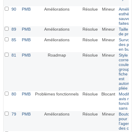
90
PMB
Améliorations
Résolue
Mineur
Amélio
esthéti
sauveg
faites
89
PMB
Améliorations
Résolue
Mineur
Taille 
de pro
85
PMB
Améliorations
Résolue
Mineur
Survol 
des pé
en bull
81
PMB
Roadmap
Résolue
Mineur
Style e
correct
couleu
groupe
fiche 
est
automa
pliée
80
PMB
Problèmes fonctionnels
Résolue
Blocant
Modifi
avis ne
foncti
sans 
79
PMB
Améliorations
Résolue
Mineur
Bouton
pour
l'agen
des ca