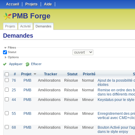
Accueil
Projets
Aide
PMB Forge
Projets
Activité
Demandes
Demandes
Filtres
Statut
Options
Appliquer
Effacer
#
Projet
Tracker
Statut
Priorité
S
76
PMB
Améliorations
Résolue
Normal
Ajout de la possibilité
étoiles
25
PMB
Améliorations
Résolue
Normal
Remise en ordre des bou
dans les différents mo
44
PMB
Améliorations
Résolue
Mineur
Keystatus pour le style
55
PMB
Améliorations
Résolue
Mineur
Enregistrement des p
vertical avec CMD+cli
68
PMB
Améliorations
Résolue
Mineur
Bouton Activé pour l'
dans le style enjoy