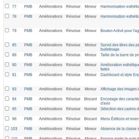
77
PMB
Améliorations
Résolue
Mineur
Harmonisation esthéti
78
PMB
Améliorations
Résolue
Mineur
Harmonisation esthéti
79
PMB
Améliorations
Résolue
Mineur
Bouton Activé pour l'
85
PMB
Améliorations
Résolue
Mineur
Survol des titres des 
bulletinage
89
PMB
Améliorations
Résolue
Mineur
Taille de la barre de p
90
PMB
Améliorations
Résolue
Mineur
Amélioration esthétiqu
faites
91
PMB
Améliorations
Résolue
Mineur
Dashboard et style En
93
PMB
Améliorations
Résolue
Mineur
Affichage des images é
94
PMB
Améliorations
Résolue
Blocant
Encodage des caractèr
d'avis
95
PMB
Améliorations
Résolue
Normal
Sélection des cadres d
96
PMB
Améliorations
Résolue
Blocant
Menu Éditions et rever
103
PMB
Améliorations
Résolue
Mineur
Absence de la classe s
110
PMB
Améliorations
Résolue
Mineur
Espace après le nom 