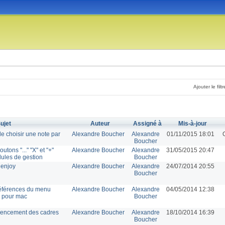
Ajouter le filtr
ujet
Auteur
Assigné à
Mis-à-jour
 de choisir une note par
Alexandre Boucher
Alexandre
01/11/2015 18:01
Boucher
tons "..." "X" et "+"
Alexandre Boucher
Alexandre
31/05/2015 20:47
dules de gestion
Boucher
 enjoy
Alexandre Boucher
Alexandre
24/07/2014 20:55
Boucher
références du menu
Alexandre Boucher
Alexandre
04/05/2014 12:38
c pour mac
Boucher
agencement des cadres
Alexandre Boucher
Alexandre
18/10/2014 16:39
Boucher