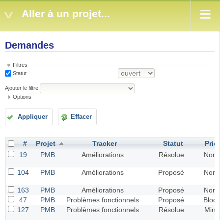
Aller à un projet...
Demandes
Filtres
Statut
Ajouter le filtre
Options
Appliquer
Effacer
#
Projet
Tracker
Statut
Prior
19
PMB
Améliorations
Résolue
Norm
104
PMB
Améliorations
Proposé
Norm
163
PMB
Améliorations
Proposé
Norm
47
PMB
Problèmes fonctionnels
Proposé
Bloca
127
PMB
Problèmes fonctionnels
Résolue
Mine