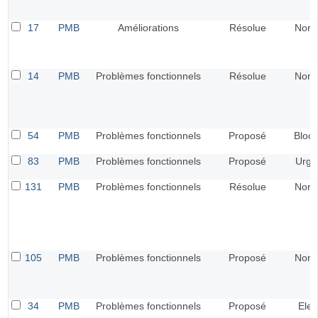
17
PMB
Améliorations
Résolue
Norm
14
PMB
Problèmes fonctionnels
Résolue
Norm
54
PMB
Problèmes fonctionnels
Proposé
Bloca
83
PMB
Problèmes fonctionnels
Proposé
Urge
131
PMB
Problèmes fonctionnels
Résolue
Norm
105
PMB
Problèmes fonctionnels
Proposé
Norm
34
PMB
Problèmes fonctionnels
Proposé
Elev