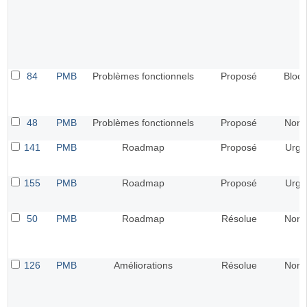
84
PMB
Problèmes fonctionnels
Proposé
Bloca
48
PMB
Problèmes fonctionnels
Proposé
Norm
141
PMB
Roadmap
Proposé
Urge
155
PMB
Roadmap
Proposé
Urge
50
PMB
Roadmap
Résolue
Norm
126
PMB
Améliorations
Résolue
Norm