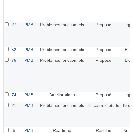
27
PMB
Problèmes fonctionnels
Proposé
Urge
52
PMB
Problèmes fonctionnels
Proposé
Elev
75
PMB
Problèmes fonctionnels
Proposé
Elev
74
PMB
Améliorations
Proposé
Urge
21
PMB
Problèmes fonctionnels
En cours d'étude
Bloca
6
PMB
Roadmap
Résolue
Norm