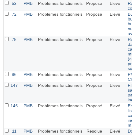
52
PMB
Problèmes fonctionnels
Proposé
Elevé
Rec
co
72
PMB
Problèmes fonctionnels
Proposé
Elevé
Bug
bul
bull
num
ave
75
PMB
Problèmes fonctionnels
Proposé
Elevé
Rec
dan
cat
mul
(av
pro
solu
86
PMB
Problèmes fonctionnels
Proposé
Elevé
PMB
Ch
147
PMB
Problèmes fonctionnels
Proposé
Elevé
Fil
sau
par 
ino
146
PMB
Problèmes fonctionnels
Proposé
Elevé
Err
list
cat
ind
man
11
PMB
Problèmes fonctionnels
Résolue
Elevé
Doc