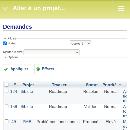
Aller à un projet...
Demandes
Filtres
Statut
Ajouter le filtre
Options
Appliquer
Effacer
#
Projet
Tracker
Statut
Priorité
124
Bibloto
Roadmap
Résolue
Normal
Ajo
fich
map
159
Bibloto
Roadmap
Validée
Normal
Ajo
fon
tro
49
PMB
Problèmes fonctionnels
Proposé
Elevé
Mod
du 