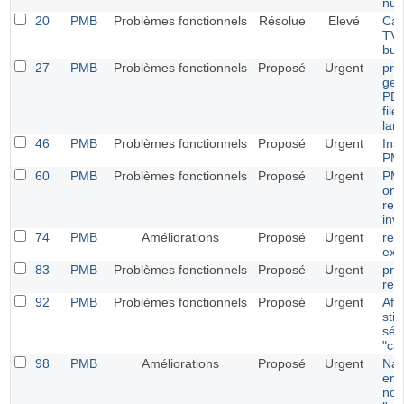
num
20
PMB
Problèmes fonctionnels
Résolue
Elevé
Cal
TVA
bud
27
PMB
Problèmes fonctionnels
Proposé
Urgent
pro
gen
PDF
file
lan
46
PMB
Problèmes fonctionnels
Proposé
Urgent
Inst
PMB
60
PMB
Problèmes fonctionnels
Proposé
Urgent
PM
ong
rec
invi
74
PMB
Améliorations
Proposé
Urgent
rec
ext
83
PMB
Problèmes fonctionnels
Proposé
Urgent
pro
res
92
PMB
Problèmes fonctionnels
Proposé
Urgent
Aff
stit
sér
"ca
98
PMB
Améliorations
Proposé
Urgent
Nav
ent
not