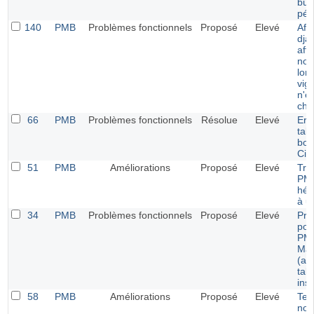
bull
pér
140
PMB
Problèmes fonctionnels
Proposé
Elevé
Aff
dja
aff
no_
lor
vig
n'e
che
66
PMB
Problèmes fonctionnels
Résolue
Elevé
Err
tab
bor
Cir
51
PMB
Améliorations
Proposé
Elevé
Tra
PMB
héb
à u
34
PMB
Problèmes fonctionnels
Proposé
Elevé
Pro
pour
PMB
Ma
(ap
tab
inst
58
PMB
Améliorations
Proposé
Elevé
Tem
not