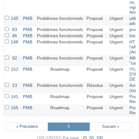
no_i
vign
Ama
145
PMB
Problèmes fonctionnels
Proposé
Urgent
util
adva
83
PMB
Problèmes fonctionnels
Proposé
Urgent
prob
46
PMB
Problèmes fonctionnels
Proposé
Urgent
Inst
148
PMB
Problèmes fonctionnels
Proposé
Urgent
HTML
l'af
(Adm
92
PMB
Problèmes fonctionnels
Proposé
Urgent
Affic
"cat
152
PMB
Roadmap
Proposé
Urgent
!!!
D'I
DES
13
PMB
Problèmes fonctionnels
Résolue
Urgent
Avis
(out
141
PMB
Roadmap
Proposé
Urgent
Pouv
Req
155
PMB
Roadmap
Proposé
Urgent
Pouv
Req
« Précédent
5
Suivant »
(101-125/151)
Par page :
25
,
50
,
100