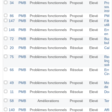
34
PMB
Problèmes fonctionnels
Proposé
Elevé
Prob
sous
insta
86
PMB
Problèmes fonctionnels
Proposé
Elevé
PMB 
147
PMB
Problèmes fonctionnels
Proposé
Elevé
Filt
utili
146
PMB
Problèmes fonctionnels
Proposé
Elevé
Erreu
en i
72
PMB
Problèmes fonctionnels
Proposé
Elevé
Bug 
bull
20
PMB
Problèmes fonctionnels
Résolue
Elevé
Calc
75
PMB
Problèmes fonctionnels
Proposé
Elevé
Rech
ling
solut
66
PMB
Problèmes fonctionnels
Résolue
Elevé
Erre
Circu
49
PMB
Problèmes fonctionnels
Proposé
Elevé
Modif
de p
11
PMB
Problèmes fonctionnels
Résolue
Elevé
Docy
58
PMB
Améliorations
Proposé
Elevé
Temp
140
PMB
Problèmes fonctionnels
Proposé
Elevé
Affi