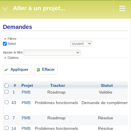
Aller à un projet...
Demandes
Filtres
Statut
Ajouter le filtre
Options
Appliquer
Effacer
#
Projet
Tracker
Statut
1
PMB
Roadmap
Validée
43
PMB
Problèmes fonctionnels
Demande de complément
7
PMB
Roadmap
Résolue
14
PMB
Problèmes fonctionnels
Résolue