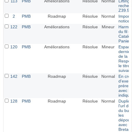
113
PMB
Améliorations
Résolue
Normal
Lifting 
recher
Z39.50
2
PMB
Roadmap
Résolue
Normal
Import 
notices
122
PMB
Améliorations
Résolue
Mineur
Harmon
du fil d
Catalo
Panier
120
PMB
Améliorations
Résolue
Mineur
Espace
dernie
de la 
Respons
le titr
suivant
142
PMB
Roadmap
Résolue
Normal
En créa
d'exemp
prérem
avec le
indiqué
128
PMB
Roadmap
Résolue
Normal
Duplica
l'url de
du bull
les
dépoui
avec l'
Bretag