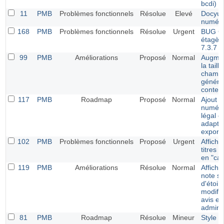
bcdi)
11
PMB
Problèmes fonctionnels
Résolue
Elevé
Docyu
numéri
168
PMB
Problèmes fonctionnels
Résolue
Urgent
BUG Ge
étagèr
7.3.7
99
PMB
Améliorations
Proposé
Normal
Augmen
la taill
champs
généra
conten
117
PMB
Roadmap
Proposé
Normal
Ajout 
numéro
légal et
adapta
export
102
PMB
Problèmes fonctionnels
Proposé
Urgent
Affich
titres 
en "cat
119
PMB
Améliorations
Résolue
Normal
Afficha
note s
d'étoile
modific
avis en
adminis
81
PMB
Roadmap
Résolue
Mineur
Style e