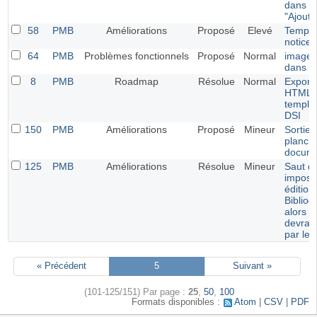
dans l
"Ajoute
58
PMB
Améliorations
Proposé
Elevé
Templa
notices
64
PMB
Problèmes fonctionnels
Proposé
Normal
image 
dans f
8
PMB
Roadmap
Résolue
Normal
Export
HTML u
templa
DSI
150
PMB
Améliorations
Proposé
Mineur
Sortie 
planche
docum
125
PMB
Améliorations
Résolue
Mineur
Saut de
imposé
édition
Bibliog
alors q
devrait
par le 
« Précédent
5
Suivant »
(101-125/151)
Par page :
25
,
50
,
100
Formats disponibles :
Atom
CSV
PDF