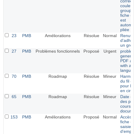
correct
couleu
groupe 
fiche 
est
automa
pliée
23
PMB
Améliorations
Résolue
Normal
Renuve
d'adhé
un gro
27
PMB
Problèmes fonctionnels
Proposé
Urgent
proble
genera
PDF an
with ar
langua
70
PMB
Roadmap
Résolue
Mineur
Harmon
du fil d
pour le
en circ
65
PMB
Roadmap
Résolue
Mineur
Date de
des pr
cours e
docum
153
PMB
Améliorations
Proposé
Normal
Accès d
fiche e
saisie
d'empr