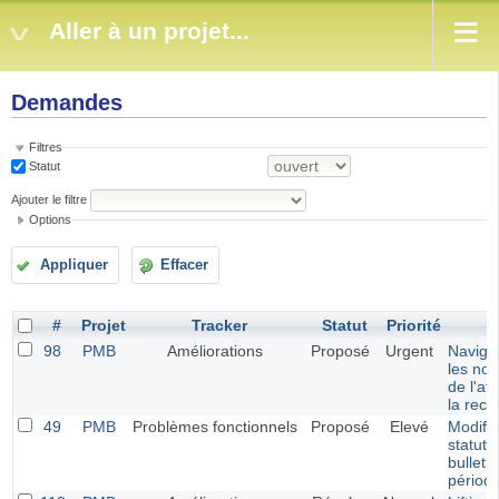
Aller à un projet...
Demandes
Filtres
Statut
Ajouter le filtre
Options
Appliquer
Effacer
#
Projet
Tracker
Statut
Priorité
98
PMB
Améliorations
Proposé
Urgent
Navigat
les not
de l'af
la rec
49
PMB
Problèmes fonctionnels
Proposé
Elevé
Modific
statut 
bulleti
périod