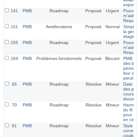
expor
141
PMB
Roadmap
Proposé
Urgent
Pouvez
m'aider
Requê
151
PMB
Améliorations
Proposé
Normal
Simplif
la gest
étagèr
155
PMB
Roadmap
Proposé
Urgent
Pouvez
m'aider
Requê
169
PMB
Problèmes fonctionnels
Proposé
Blocant
PMB 7.4
des bul
périod
leur da
paruti
65
PMB
Roadmap
Résolue
Mineur
Date d
des pr
cours 
docum
70
PMB
Roadmap
Résolue
Mineur
Harmon
du fil 
pour le
en circ
81
PMB
Roadmap
Résolue
Mineur
Style e
correct
couleu