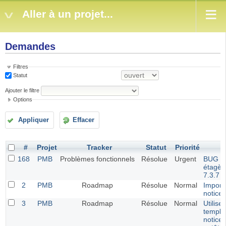
Aller à un projet...
Demandes
Filtres
Statut
Ajouter le filtre
Options
Appliquer
Effacer
#
Projet
Tracker
Statut
Priorité
168
PMB
Problèmes fonctionnels
Résolue
Urgent
BUG G
étagè
7.3.7
2
PMB
Roadmap
Résolue
Normal
Import 
notice
3
PMB
Roadmap
Résolue
Normal
Utilise
templa
notice 