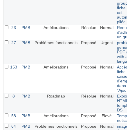
groupe
fiche 
est
automa
pliée
23
PMB
Améliorations
Résolue
Normal
Renuve
d'adhé
un gro
27
PMB
Problèmes fonctionnels
Proposé
Urgent
proble
genera
PDF an
with ar
langua
153
PMB
Améliorations
Proposé
Normal
Accès d
fiche 
saisie
d'empr
dans l
"Ajoute
8
PMB
Roadmap
Résolue
Normal
Export
HTML u
templa
DSI
58
PMB
Améliorations
Proposé
Elevé
Templa
notices
64
PMB
Problèmes fonctionnels
Proposé
Normal
image 