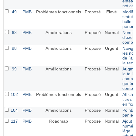
entête
notices
49
PMB
Problèmes fonctionnels
Proposé
Elevé
Modific
statut 
bulleti
périod
63
PMB
Améliorations
Proposé
Normal
Nombr
d'exem
compt
98
PMB
Améliorations
Proposé
Urgent
Naviga
les not
de l'af
la rec
99
PMB
Améliorations
Proposé
Normal
Augmen
la taill
champs
généra
conten
102
PMB
Problèmes fonctionnels
Proposé
Urgent
Affich
titres 
en "ca
104
PMB
Améliorations
Proposé
Normal
Pointag
panier
117
PMB
Roadmap
Proposé
Normal
Ajout 
numéro
légal e
adapta