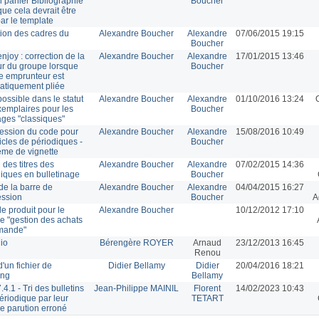
n panier Bibliographie
Boucher
que cela devrait être
ar le template
tion des cadres du
Alexandre Boucher
Alexandre
07/06/2015 19:15
Boucher
enjoy : correction de la
Alexandre Boucher
Alexandre
17/01/2015 13:46
ur du groupe lorsque
Boucher
he emprunteur est
atiquement pliée
possible dans le statut
Alexandre Boucher
Alexandre
01/10/2016 13:24
xemplaires pour les
Boucher
ages "classiques"
ession du code pour
Alexandre Boucher
Alexandre
15/08/2016 10:49
ticles de périodiques -
Boucher
ème de vignette
 des titres des
Alexandre Boucher
Alexandre
07/02/2015 14:36
iques en bulletinage
Boucher
 de la barre de
Alexandre Boucher
Alexandre
04/04/2015 16:27
ession
Boucher
A
e produit pour le
Alexandre Boucher
10/12/2012 17:10
e "gestion des achats
mande"
lio
Bérengère ROYER
Arnaud
23/12/2013 16:45
Renou
d'un fichier de
Didier Bellamy
Didier
20/04/2016 18:21
ing
Bellamy
4.1 - Tri des bulletins
Jean-Philippe MAINIL
Florent
14/02/2023 10:43
ériodique par leur
TETART
e parution erroné