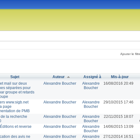
Ajouter le filtr
Sujet
Auteur
Assigné à
Mis-à-jour
 et mail sur deux
Alexandre Boucher
Alexandre
16/08/2016 20:49
nes séparées pour
Boucher
par groupe et retards
roupe
vers www.sigb.net
Alexandre Boucher
Alexandre
29/10/2015 17:46
la page
Boucher
entation de PMB
g de la recherche
Alexandre Boucher
Alexandre
22/11/2015 18:07
0
Boucher
ditions et reverse
Alexandre Boucher
Alexandre
14/06/2015 13:09
Boucher
cation des avis ne
Alexandre Boucher
Alexandre
27/12/2014 16:51