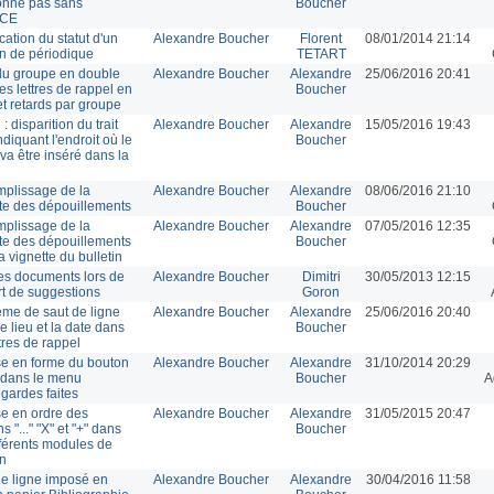
ionne pas sans
Boucher
MCE
cation du statut d'un
Alexandre Boucher
Florent
08/01/2014 21:14
in de périodique
TETART
u groupe en double
Alexandre Boucher
Alexandre
25/06/2016 20:41
es lettres de rappel en
Boucher
et retards par groupe
 : disparition du trait
Alexandre Boucher
Alexandre
15/05/2016 19:43
ndiquant l'endroit où le
Boucher
va être inséré dans la
mplissage de la
Alexandre Boucher
Alexandre
08/06/2016 21:10
te des dépouillements
Boucher
mplissage de la
Alexandre Boucher
Alexandre
07/05/2016 12:35
te des dépouillements
Boucher
a vignette du bulletin
es documents lors de
Alexandre Boucher
Dimitri
30/05/2013 12:15
rt de suggestions
Goron
ème de saut de ligne
Alexandre Boucher
Alexandre
25/06/2016 20:40
le lieu et la date dans
Boucher
ttres de rappel
e en forme du bouton
Alexandre Boucher
Alexandre
31/10/2014 20:29
r dans le menu
Boucher
A
gardes faites
e en ordre des
Alexandre Boucher
Alexandre
31/05/2015 20:47
s "..." "X" et "+" dans
Boucher
fférents modules de
on
de ligne imposé en
Alexandre Boucher
Alexandre
30/04/2016 11:58