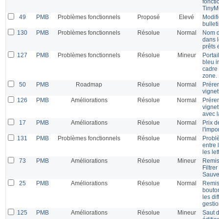
fonct
Tiny
49
PMB
Problèmes fonctionnels
Proposé
Elevé
Modifi
bullet
130
PMB
Problèmes fonctionnels
Résolue
Normal
Nom d
dans l
prêts 
127
PMB
Problèmes fonctionnels
Résolue
Mineur
Portail
bleu i
cadre 
zone.
50
PMB
Roadmap
Résolue
Normal
Prére
vignet
126
PMB
Améliorations
Résolue
Normal
Prére
vignet
avec l
17
PMB
Améliorations
Résolue
Normal
Prix d
l'impo
131
PMB
Problèmes fonctionnels
Résolue
Normal
Probl
entre 
les le
73
PMB
Améliorations
Résolue
Mineur
Remis
Filtre
Sauve
25
PMB
Améliorations
Résolue
Normal
Remis
bouton
les di
gesti
125
PMB
Améliorations
Résolue
Mineur
Saut 