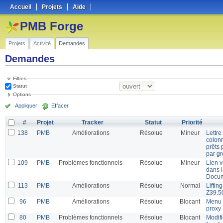
Accueil
Projets
Aide
PMB Forge
Projets
Activité
Demandes
Demandes
Filtres
Statut
Options
Appliquer
Effacer
#
Projet
Tracker
Statut
Priorité
138
PMB
Améliorations
Résolue
Mineur
Lettre
colon
prêts 
par g
109
PMB
Problèmes fonctionnels
Résolue
Mineur
Lien 
dans 
Docum
113
PMB
Améliorations
Résolue
Normal
Liftin
Z39.5
96
PMB
Améliorations
Résolue
Blocant
Menu É
proxy
80
PMB
Problèmes fonctionnels
Résolue
Blocant
Modifi