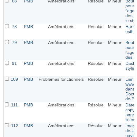
68
PMB
Améliorations
Résolue
Mineur
Bouto
pour
l'age
des c
le sty
78
PMB
Améliorations
Résolue
Mineur
Harmo
esthé
79
PMB
Améliorations
Résolue
Mineur
Bouto
pour
l'age
des c
91
PMB
Améliorations
Résolue
Mineur
Dashb
style 
109
PMB
Problèmes fonctionnels
Résolue
Mineur
Lien 
www.s
dans 
Docum
de P
111
PMB
Améliorations
Résolue
Mineur
Date 
copyri
page 
licenc
112
PMB
Améliorations
Résolue
Mineur
Image
de la
naviga