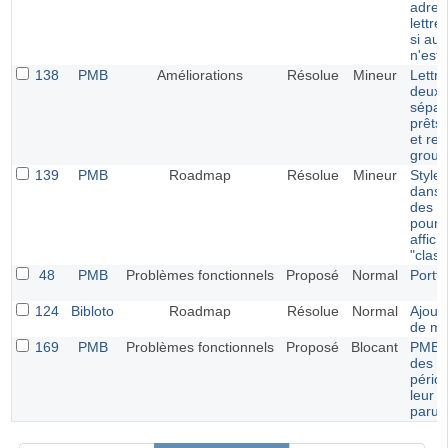
adres
lettre
si au
n'est 
138
PMB
Améliorations
Résolue
Mineur
Lettre
deux 
sépar
prêts
et ret
group
139
PMB
Roadmap
Résolue
Mineur
Style 
dans l
des e
pour 
affic
"class
48
PMB
Problèmes fonctionnels
Proposé
Normal
Portfo
124
Bibloto
Roadmap
Résolue
Normal
Ajout 
de ma
169
PMB
Problèmes fonctionnels
Proposé
Blocant
PMB 7.
des bu
pério
leur d
parut