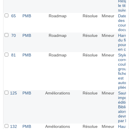
Respo
le tit
suiva
65
PMB
Roadmap
Résolue
Mineur
Date 
des p
cours
docu
70
PMB
Roadmap
Résolue
Mineur
Harmo
du fil
pour 
en cir
81
PMB
Roadmap
Résolue
Mineur
Style 
correc
coule
group
fiche
est
autom
pliée
125
PMB
Améliorations
Résolue
Mineur
Saut 
impos
éditio
Biblio
alors
devrai
par le
132
PMB
Améliorations
Résolue
Mineur
Haute