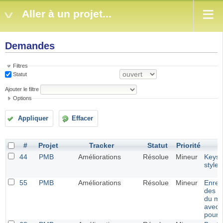
Aller à un projet...
Demandes
Filtres
Statut
Ajouter le filtre
Options
Appliquer
Effacer
#
Projet
Tracker
Statut
Priorité
44
PMB
Améliorations
Résolue
Mineur
Keyst
style 
55
PMB
Améliorations
Résolue
Mineur
Enreg
des p
du me
avec 
pour 