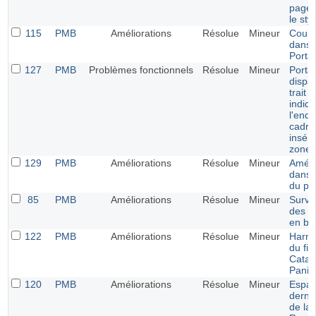
page 
le sty
115
PMB
Améliorations
Résolue
Mineur
Coule
dans 
Portai
127
PMB
Problèmes fonctionnels
Résolue
Mineur
Portail
dispar
trait 
indiq
l'endr
cadre
insér
zone.
129
PMB
Améliorations
Résolue
Mineur
Améli
dans l
du por
85
PMB
Améliorations
Résolue
Mineur
Survol
des p
en bu
122
PMB
Améliorations
Résolue
Mineur
Harmo
du fil
Catal
Panie
120
PMB
Améliorations
Résolue
Mineur
Espac
derni
de la