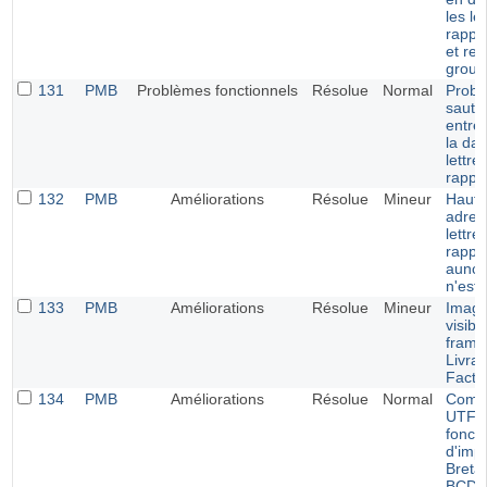
les le
rappe
et ret
group
131
PMB
Problèmes fonctionnels
Résolue
Normal
Probl
saut d
entre 
la dat
lettre
rappe
132
PMB
Améliorations
Résolue
Mineur
Haute
adres
lettre
rappel
auncu
n'est 
133
PMB
Améliorations
Résolue
Mineur
Image
visibl
frame
Livrai
Factu
134
PMB
Améliorations
Résolue
Normal
Compat
UTF-8
foncti
d'imp
Breta
BCDI