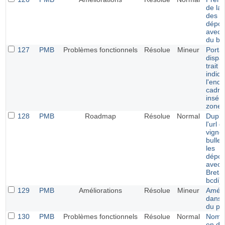
de la 
des
dépou
avec l
du bul
127
PMB
Problèmes fonctionnels
Résolue
Mineur
Portail
dispar
trait 
indiq
l'endr
cadre
insér
zone.
128
PMB
Roadmap
Résolue
Normal
Dupli
l'url d
vigne
bullet
les
dépou
avec l
Breta
bcdi)
129
PMB
Améliorations
Résolue
Mineur
Améli
dans l
du por
130
PMB
Problèmes fonctionnels
Résolue
Normal
Nom 
en do