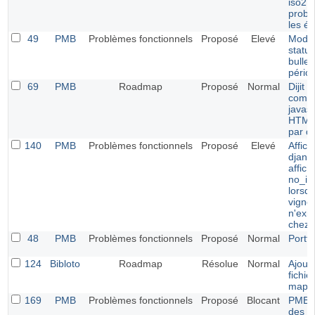
iso27
probl
les éd
49
PMB
Problèmes fonctionnels
Proposé
Elevé
Modif
statut
bullet
pério
69
PMB
Roadmap
Proposé
Normal
Dijit E
comme
javasc
HTML 
par d
140
PMB
Problèmes fonctionnels
Proposé
Elevé
Affic
djang
affic
no_im
lorsqu
vignet
n'exis
chez
48
PMB
Problèmes fonctionnels
Proposé
Normal
Portfo
124
Bibloto
Roadmap
Résolue
Normal
Ajout 
fichie
mapp
169
PMB
Problèmes fonctionnels
Proposé
Blocant
PMB 7.
des bu