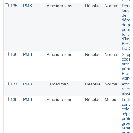
135
PMB
Améliorations
Résolue
Normal
Dédo
lors d
de
dépou
de pé
pour 
foncti
d'imp
Breta
BCDI
136
PMB
Améliorations
Résolue
Normal
Suppr
code 
articl
pério
Probl
vignet
137
PMB
Roadmap
Résolue
Normal
Affic
racco
clavie
138
PMB
Améliorations
Résolue
Mineur
Lettre
sur d
colon
sépar
prêts 
group
retar
group