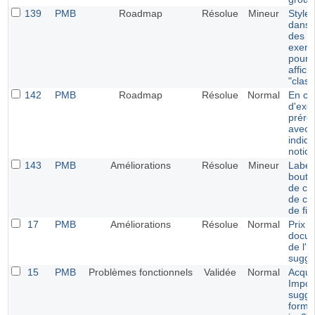
139
PMB
Roadmap
Résolue
Mineur
Style 
dans l
des
exemp
pour 
affic
"class
142
PMB
Roadmap
Résolue
Normal
En cr
d'exe
prére
avec l
indiq
notice
143
PMB
Améliorations
Résolue
Mineur
Label
bouto
de cho
de co
de fic
17
PMB
Améliorations
Résolue
Normal
Prix 
docum
de l'i
sugge
15
PMB
Problèmes fonctionnels
Validée
Normal
Acquis
Impor
sugge
form