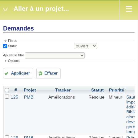
Aller à un projet...
Demandes
Filtres
Statut
Ajouter le filtre
Options
Appliquer
Effacer
#
Projet
Tracker
Statut
Priorité
125
PMB
Améliorations
Résolue
Mineur
Saut 
impos
éditio
Biblio
alors
devrai
géré p
templ
126
PMB
Améliorations
Résolue
Normal
Prére