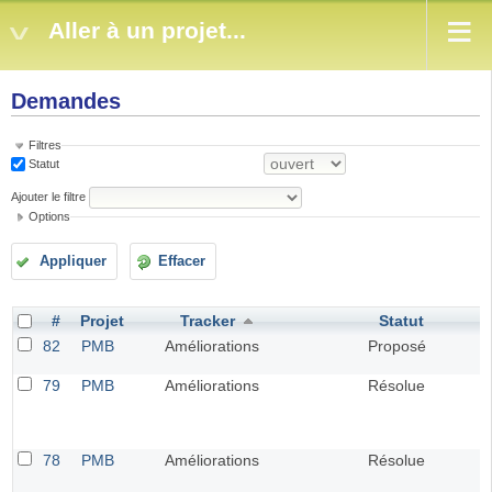
Aller à un projet...
Demandes
Filtres
Statut
Ajouter le filtre
Options
Appliquer
Effacer
#
Projet
Tracker
Statut
82
PMB
Améliorations
Proposé
79
PMB
Améliorations
Résolue
78
PMB
Améliorations
Résolue