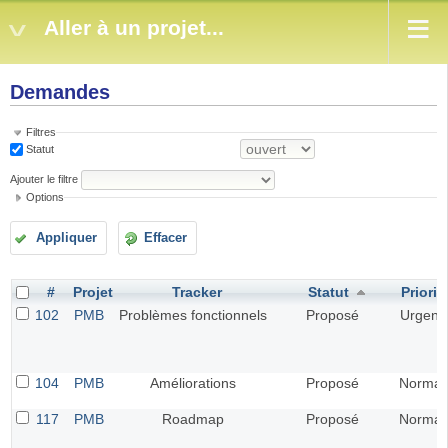
Aller à un projet...
Demandes
Filtres
Statut
Ajouter le filtre
Options
Appliquer
Effacer
#
Projet
Tracker
Statut
Priorit
102
PMB
Problèmes fonctionnels
Proposé
Urgent
104
PMB
Améliorations
Proposé
Normal
117
PMB
Roadmap
Proposé
Normal