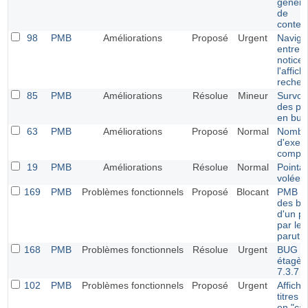
généra
de
conten
98
PMB
Améliorations
Proposé
Urgent
Naviga
entre l
notices
l'affic
recher
85
PMB
Améliorations
Résolue
Mineur
Survol 
des pé
en bull
63
PMB
Améliorations
Proposé
Normal
Nombr
d'exem
compt
19
PMB
Améliorations
Résolue
Normal
Pointag
volée"
169
PMB
Problèmes fonctionnels
Proposé
Blocant
PMB 7.4
des bul
d'un p
par leu
paruti
168
PMB
Problèmes fonctionnels
Résolue
Urgent
BUG G
étagè
7.3.7
102
PMB
Problèmes fonctionnels
Proposé
Urgent
Affich
titres 
en "ca