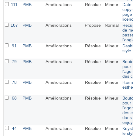
111
PMB
Améliorations
Résolue
Mineur
Date d
copyrig
page d
licence
107
PMB
Améliorations
Proposé
Normal
Récupé
de mot
passe 
l'ongle
91
PMB
Améliorations
Résolue
Mineur
Dashbo
style E
79
PMB
Améliorations
Résolue
Mineur
Bouton
pour
l'agen
des ca
78
PMB
Améliorations
Résolue
Mineur
Harmon
esthét
68
PMB
Améliorations
Résolue
Mineur
Bouton
pour
l'agen
des ca
dans le
enjoy
44
PMB
Améliorations
Résolue
Mineur
Keysta
le styl