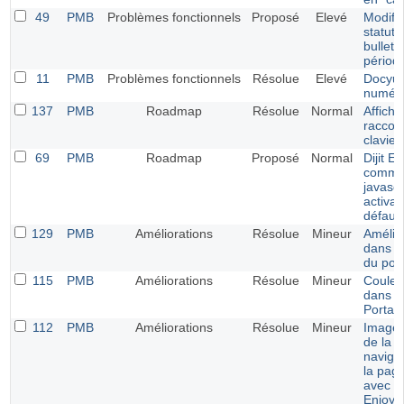
49
PMB
Problèmes fonctionnels
Proposé
Elevé
Modific
statut 
bulleti
périod
11
PMB
Problèmes fonctionnels
Résolue
Elevé
Docyu
numéri
137
PMB
Roadmap
Résolue
Normal
Affich
raccou
clavier
69
PMB
Roadmap
Proposé
Normal
Dijit Ed
comme 
javasc
activab
défaut
129
PMB
Améliorations
Résolue
Mineur
Amélio
dans la
du port
115
PMB
Améliorations
Résolue
Mineur
Couleu
dans l
Portail
112
PMB
Améliorations
Résolue
Mineur
Image 
de la b
navigat
la pag
avec le
Enjoy