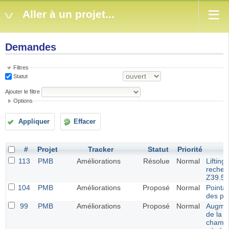
Aller à un projet...
Demandes
Filtres
Statut
Ajouter le filtre
Options
Appliquer
Effacer
#
Projet
Tracker
Statut
Priorité
S
113
PMB
Améliorations
Résolue
Normal
Lifting 
recher
Z39.50
104
PMB
Améliorations
Proposé
Normal
Pointag
des pa
99
PMB
Améliorations
Proposé
Normal
Augmen
de la t
champs