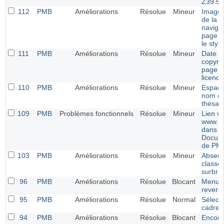
Z39.50
112
PMB
Améliorations
Résolue
Mineur
Image 
de la b
navigat
page m
le styl
111
PMB
Améliorations
Résolue
Mineur
Date d
copyrig
page d
licence
110
PMB
Améliorations
Résolue
Mineur
Espace
nom d
thésau
109
PMB
Problèmes fonctionnels
Résolue
Mineur
Lien v
www.si
dans l
Docume
de PM
103
PMB
Améliorations
Résolue
Mineur
Absenc
classe
surbril
96
PMB
Améliorations
Résolue
Blocant
Menu É
revers
95
PMB
Améliorations
Résolue
Normal
Sélect
cadres 
94
PMB
Améliorations
Résolue
Blocant
Encod