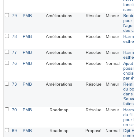
foncti
sans 
79
PMB
Améliorations
Résolue
Mineur
Bouton
pour
l'agen
des ca
78
PMB
Améliorations
Résolue
Mineur
Harmon
esthét
77
PMB
Améliorations
Résolue
Mineur
Harmon
esthét
76
PMB
Améliorations
Résolue
Normal
Ajout d
possibi
choisir
par éto
73
PMB
Améliorations
Résolue
Mineur
Remise
du bout
dans l
Sauve
faites
70
PMB
Roadmap
Résolue
Mineur
Harmon
du fil 
pour le
en circ
69
PMB
Roadmap
Proposé
Normal
Dijit Ed
comme 