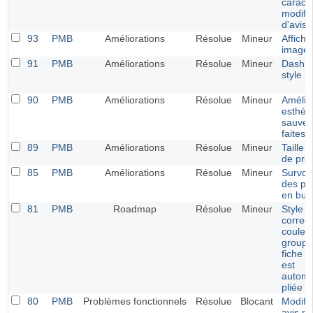
caract
modific
d'avis
93
PMB
Améliorations
Résolue
Mineur
Affich
images
91
PMB
Améliorations
Résolue
Mineur
Dashbo
style E
90
PMB
Améliorations
Résolue
Mineur
Amélio
esthéti
sauveg
faites
89
PMB
Améliorations
Résolue
Mineur
Taille 
de pro
85
PMB
Améliorations
Résolue
Mineur
Survol 
des pé
en bull
81
PMB
Roadmap
Résolue
Mineur
Style e
correct
couleu
groupe
fiche 
est
automa
pliée
80
PMB
Problèmes fonctionnels
Résolue
Blocant
Modifi
avis ne