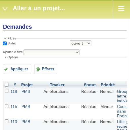
Aller à un projet...
Demandes
Filtres
Statut
Ajouter le filtre
Options
Appliquer
Effacer
#
Projet
Tracker
Statut
Priorité
118
PMB
Améliorations
Résolue
Normal
Groupe
lettres
individ
115
PMB
Améliorations
Résolue
Mineur
Couleu
dans l
Portail
113
PMB
Améliorations
Résolue
Normal
Lifting 
recher