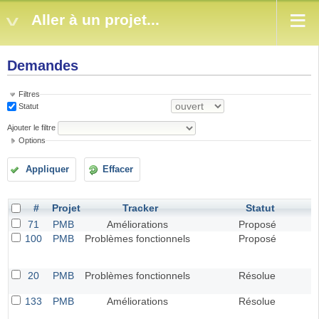
Aller à un projet...
Demandes
Filtres
Statut
Ajouter le filtre
Options
Appliquer
Effacer
#
Projet
Tracker
Statut
71
PMB
Améliorations
Proposé
100
PMB
Problèmes fonctionnels
Proposé
20
PMB
Problèmes fonctionnels
Résolue
133
PMB
Améliorations
Résolue