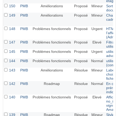
étagè
150
PMB
Améliorations
Proposé
Mineur
Sortie
docu
149
PMB
Améliorations
Proposé
Mineur
Chang
cadres
148
PMB
Problèmes fonctionnels
Proposé
Urgent
HTML
l'aff
(Admi
147
PMB
Problèmes fonctionnels
Proposé
Elevé
Filtr
utilis
145
PMB
Problèmes fonctionnels
Proposé
Urgent
utilis
adva
144
PMB
Problèmes fonctionnels
Proposé
Normal
utilis
(conn
143
PMB
Améliorations
Résolue
Mineur
Label
choix
fichier
142
PMB
Roadmap
Résolue
Normal
En cr
prére
indiq
140
PMB
Problèmes fonctionnels
Proposé
Elevé
Affic
no_im
vignet
Amaz
139
PMB
Roadmap
Résolue
Mineur
Style 