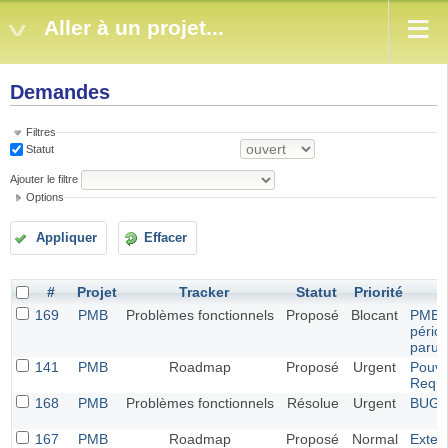
Aller à un projet...
Demandes
Filtres
Statut
Ajouter le filtre
Options
Appliquer
Effacer
#
Projet
Tracker
Statut
Priorité
169
PMB
Problèmes fonctionnels
Proposé
Blocant
PMB 7.
pério
parut
141
PMB
Roadmap
Proposé
Urgent
Pouve
Requ
168
PMB
Problèmes fonctionnels
Résolue
Urgent
BUG G
167
PMB
Roadmap
Proposé
Normal
Exten