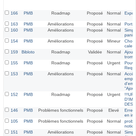
166
PMB
Roadmap
Proposé
Normal
Export
163
PMB
Améliorations
Proposé
Normal
Portai
160
PMB
Améliorations
Proposé
Normal
Simpli
panie
154
PMB
Améliorations
Proposé
Mineur
Choisi
calend
159
Bibloto
Roadmap
Validée
Normal
Ajout 
tromb
155
PMB
Roadmap
Proposé
Urgent
Pouve
Requ
153
PMB
Améliorations
Proposé
Normal
Accès 
empru
d'emp
"Ajout
152
PMB
Roadmap
Proposé
Urgent
!!!U
D'IM
DES 
146
PMB
Problèmes fonctionnels
Proposé
Elevé
Erreur
en in
105
PMB
Problèmes fonctionnels
Proposé
Normal
probl
notice
151
PMB
Améliorations
Proposé
Normal
Simpli