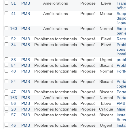
51
PMB
Améliorations
Proposé
Elevé
Transf
héberg
41
PMB
Améliorations
Proposé
Mineur
Suppre
dispon
l'opac.
160
PMB
Améliorations
Proposé
Normal
Simpli
panier
52
PMB
Problèmes fonctionnels
Proposé
Elevé
Recep
34
PMB
Problèmes fonctionnels
Proposé
Elevé
Problè
sous M
install
83
PMB
Problèmes fonctionnels
Proposé
Urgent
problè
54
PMB
Problèmes fonctionnels
Proposé
Blocant
Problè
48
PMB
Problèmes fonctionnels
Proposé
Normal
Portfol
84
PMB
Problèmes fonctionnels
Proposé
Blocant
Portail
copier-
47
PMB
Problèmes fonctionnels
Proposé
Blocant
Portail
163
PMB
Améliorations
Proposé
Normal
Portail
86
PMB
Problèmes fonctionnels
Proposé
Elevé
PMB v
28
PMB
Problèmes fonctionnels
Proposé
Critique
Mise à
57
PMB
Problèmes fonctionnels
Proposé
Blocant
Instal
Serve
46
PMB
Problèmes fonctionnels
Proposé
Urgent
Instal