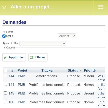
Aller à un projet...
Demandes
Filtres
Statut
Ajouter le filtre
Options
Appliquer
Effacer
#
Projet
Tracker
Statut
Priorité
114
PMB
Améliorations
Proposé
Mineur
Voir le
notice
144
PMB
Problèmes fonctionnels
Proposé
Normal
utilisa
(conne
145
PMB
Problèmes fonctionnels
Proposé
Urgent
utilis
advan
100
PMB
Problèmes fonctionnels
Proposé
Normal
un pro
du mo