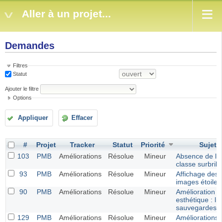
Aller à un projet...
Demandes
Filtres
Statut
Ajouter le filtre
Options
Appliquer
Effacer
#
Projet
Tracker
Statut
Priorité
Sujet
103
PMB
Améliorations
Résolue
Mineur
Absence de la
classe surbrill
93
PMB
Améliorations
Résolue
Mineur
Affichage des
images étoiles
90
PMB
Améliorations
Résolue
Mineur
Amélioration
esthétique : lis
sauvegardes f
129
PMB
Améliorations
Résolue
Mineur
Améliorations