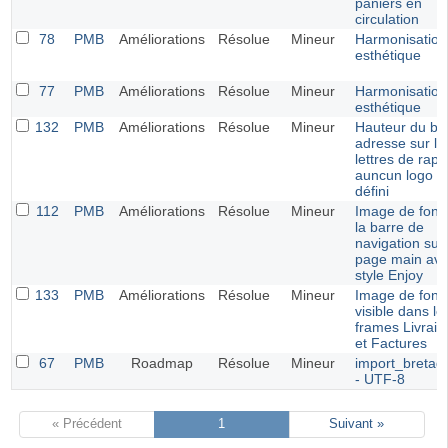
paniers en
circulation
78
PMB
Améliorations
Résolue
Mineur
Harmonisation
esthétique
77
PMB
Améliorations
Résolue
Mineur
Harmonisation
esthétique
132
PMB
Améliorations
Résolue
Mineur
Hauteur du bl
adresse sur le
lettres de rapp
auncun logo n'
défini
112
PMB
Améliorations
Résolue
Mineur
Image de fond
la barre de
navigation sur 
page main ave
style Enjoy
133
PMB
Améliorations
Résolue
Mineur
Image de fond
visible dans le
frames Livrais
et Factures
67
PMB
Roadmap
Résolue
Mineur
import_bretag
- UTF-8
« Précédent
1
Suivant »