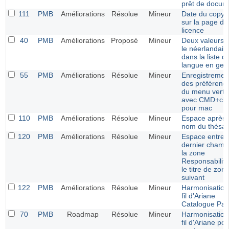
prêt de docum
111
PMB
Améliorations
Résolue
Mineur
Date du copyri
sur la page de
licence
40
PMB
Améliorations
Proposé
Mineur
Deux valeurs 
le néerlandais
dans la liste d
langue en ges
55
PMB
Améliorations
Résolue
Mineur
Enregistremen
des préférenc
du menu vertic
avec CMD+cli
pour mac
110
PMB
Améliorations
Résolue
Mineur
Espace après 
nom du thésa
120
PMB
Améliorations
Résolue
Mineur
Espace entre l
dernier champ
la zone
Responsabilité
le titre de zon
suivant
122
PMB
Améliorations
Résolue
Mineur
Harmonisation
fil d'Ariane
Catalogue Pan
70
PMB
Roadmap
Résolue
Mineur
Harmonisation
fil d'Ariane pou