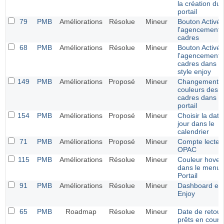
la création du
portail
79
PMB
Améliorations
Résolue
Mineur
Bouton Activé 
l'agencement 
cadres
68
PMB
Améliorations
Résolue
Mineur
Bouton Activé 
l'agencement 
cadres dans le
style enjoy
149
PMB
Améliorations
Proposé
Mineur
Changement 
couleurs des
cadres dans le
portail
154
PMB
Améliorations
Proposé
Mineur
Choisir la date
jour dans le
calendrier
71
PMB
Améliorations
Proposé
Mineur
Compte lecteu
OPAC
115
PMB
Améliorations
Résolue
Mineur
Couleur hover
dans le menu
Portail
91
PMB
Améliorations
Résolue
Mineur
Dashboard et s
Enjoy
65
PMB
Roadmap
Résolue
Mineur
Date de retour
prêts en cours