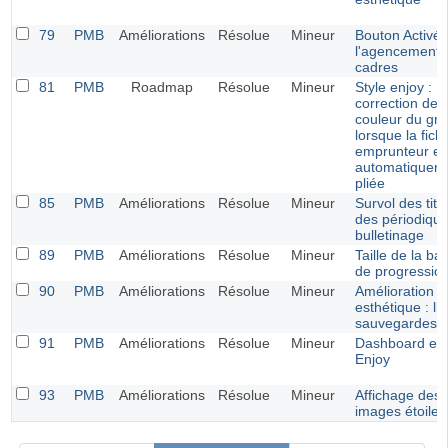
79
PMB
Améliorations
Résolue
Mineur
Bouton Activé 
l'agencement 
cadres
81
PMB
Roadmap
Résolue
Mineur
Style enjoy :
correction de l
couleur du gr
lorsque la fich
emprunteur es
automatiquem
pliée
85
PMB
Améliorations
Résolue
Mineur
Survol des titr
des périodiqu
bulletinage
89
PMB
Améliorations
Résolue
Mineur
Taille de la ba
de progressio
90
PMB
Améliorations
Résolue
Mineur
Amélioration
esthétique : lis
sauvegardes f
91
PMB
Améliorations
Résolue
Mineur
Dashboard et s
Enjoy
93
PMB
Améliorations
Résolue
Mineur
Affichage des
images étoiles