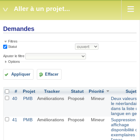
Aller à un projet...
Demandes
Filtres
Statut
Ajouter le filtre
Options
Appliquer
Effacer
#
Projet
Tracker
Statut
Priorité
Sujet
40
PMB
Améliorations
Proposé
Mineur
Deux valeurs 
le néerlandais
dans la liste d
langue en ges
41
PMB
Améliorations
Proposé
Mineur
Suppression
affichage
disponibilité d
exemplaires à
l'opac.