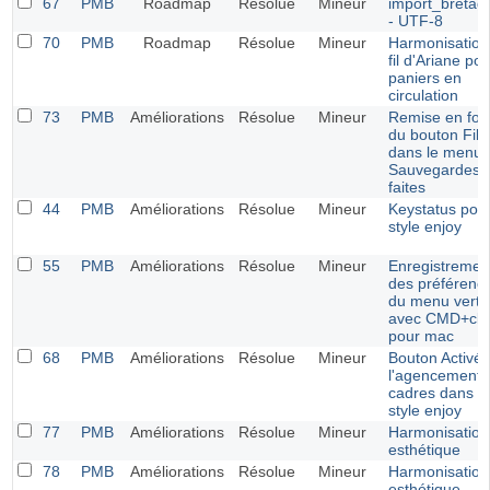
67
PMB
Roadmap
Résolue
Mineur
import_bretag
- UTF-8
70
PMB
Roadmap
Résolue
Mineur
Harmonisation
fil d'Ariane pou
paniers en
circulation
73
PMB
Améliorations
Résolue
Mineur
Remise en fo
du bouton Filtr
dans le menu
Sauvegardes
faites
44
PMB
Améliorations
Résolue
Mineur
Keystatus pour
style enjoy
55
PMB
Améliorations
Résolue
Mineur
Enregistremen
des préférenc
du menu vertic
avec CMD+cli
pour mac
68
PMB
Améliorations
Résolue
Mineur
Bouton Activé 
l'agencement 
cadres dans le
style enjoy
77
PMB
Améliorations
Résolue
Mineur
Harmonisation
esthétique
78
PMB
Améliorations
Résolue
Mineur
Harmonisation
esthétique