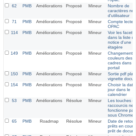
62
PMB
Améliorations
Proposé
Mineur
Nombre de
caractères no
d'utilisateur
71
PMB
Améliorations
Proposé
Mineur
Compte lecteu
OPAC
114
PMB
Améliorations
Proposé
Mineur
Voir les facett
dans la liste d
notice d'une
étagère
149
PMB
Améliorations
Proposé
Mineur
Changement 
couleurs des
cadres dans le
portail
150
PMB
Améliorations
Proposé
Mineur
Sortie pdf pla
vignette docu
154
PMB
Améliorations
Proposé
Mineur
Choisir la date
jour dans le
calendrier
53
PMB
Améliorations
Résolue
Mineur
Les touches d
raccourcis ne
fonctionne pas
sous Chrome
65
PMB
Roadmap
Résolue
Mineur
Date de retour
prêts en cours
prêt de docum