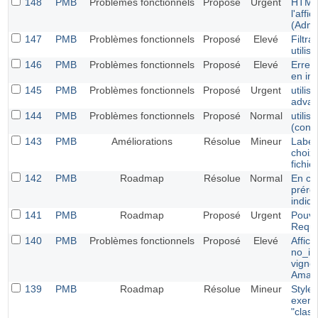
148
PMB
Problèmes fonctionnels
Proposé
Urgent
HTML
l'aff
(Admi
147
PMB
Problèmes fonctionnels
Proposé
Elevé
Filtr
utilis
146
PMB
Problèmes fonctionnels
Proposé
Elevé
Erreur
en in
145
PMB
Problèmes fonctionnels
Proposé
Urgent
utilis
adva
144
PMB
Problèmes fonctionnels
Proposé
Normal
utilis
(conn
143
PMB
Améliorations
Résolue
Mineur
Label
choix
fichier
142
PMB
Roadmap
Résolue
Normal
En cr
prére
indiq
141
PMB
Roadmap
Proposé
Urgent
Pouve
Requ
140
PMB
Problèmes fonctionnels
Proposé
Elevé
Affic
no_im
vignet
Amaz
139
PMB
Roadmap
Résolue
Mineur
Style 
exemp
"class