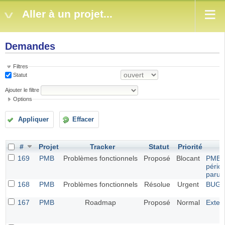
Aller à un projet...
Demandes
Filtres
Statut
Ajouter le filtre
Options
Appliquer
Effacer
#
Projet
Tracker
Statut
Priorité
169
PMB
Problèmes fonctionnels
Proposé
Blocant
PMB 7.
pério
parut
168
PMB
Problèmes fonctionnels
Résolue
Urgent
BUG G
167
PMB
Roadmap
Proposé
Normal
Exten