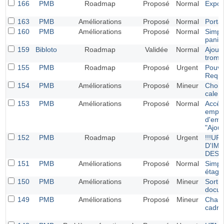
166
PMB
Roadmap
Proposé
Normal
Export
163
PMB
Améliorations
Proposé
Normal
Portai
160
PMB
Améliorations
Proposé
Normal
Simpli
panie
159
Bibloto
Roadmap
Validée
Normal
Ajout 
tromb
155
PMB
Roadmap
Proposé
Urgent
Pouve
Requ
154
PMB
Améliorations
Proposé
Mineur
Choisi
calend
153
PMB
Améliorations
Proposé
Normal
Accès 
empru
d'emp
"Ajout
152
PMB
Roadmap
Proposé
Urgent
!!!U
D'IM
DES 
151
PMB
Améliorations
Proposé
Normal
Simpli
étagè
150
PMB
Améliorations
Proposé
Mineur
Sortie
docu
149
PMB
Améliorations
Proposé
Mineur
Chang
cadres