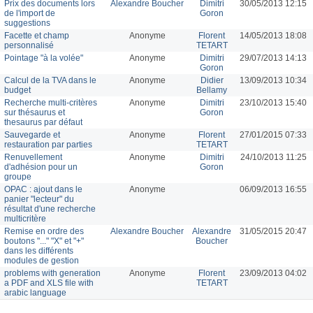
Prix des documents lors
Alexandre Boucher
Dimitri
30/05/2013 12:15
de l'import de
Goron
suggestions
Facette et champ
Anonyme
Florent
14/05/2013 18:08
personnalisé
TETART
Pointage "à la volée"
Anonyme
Dimitri
29/07/2013 14:13
Goron
Calcul de la TVA dans le
Anonyme
Didier
13/09/2013 10:34
budget
Bellamy
Recherche multi-critères
Anonyme
Dimitri
23/10/2013 15:40
sur thésaurus et
Goron
thesaurus par défaut
Sauvegarde et
Anonyme
Florent
27/01/2015 07:33
restauration par parties
TETART
Renuvellement
Anonyme
Dimitri
24/10/2013 11:25
d'adhésion pour un
Goron
groupe
OPAC : ajout dans le
Anonyme
06/09/2013 16:55
panier "lecteur" du
résultat d'une recherche
multicritère
Remise en ordre des
Alexandre Boucher
Alexandre
31/05/2015 20:47
boutons "..." "X" et "+"
Boucher
dans les différents
modules de gestion
problems with generation
Anonyme
Florent
23/09/2013 04:02
a PDF and XLS file with
TETART
arabic language