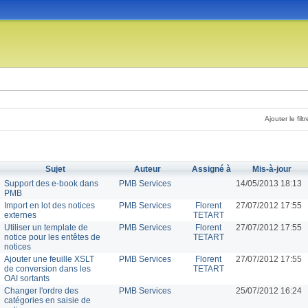
Ajouter le filtr
Sujet
Auteur
Assigné à
Mis-à-jour
Support des e-book dans
PMB Services
14/05/2013 18:13
PMB
Import en lot des notices
PMB Services
Florent
27/07/2012 17:55
externes
TETART
Utiliser un template de
PMB Services
Florent
27/07/2012 17:55
notice pour les entêtes de
TETART
notices
Ajouter une feuille XSLT
PMB Services
Florent
27/07/2012 17:55
de conversion dans les
TETART
OAI sortants
Changer l'ordre des
PMB Services
25/07/2012 16:24
catégories en saisie de