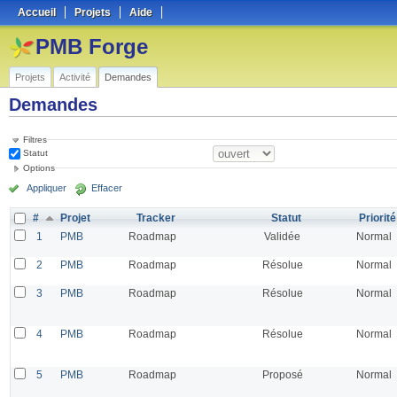
Accueil
Projets
Aide
PMB Forge
Projets
Activité
Demandes
Demandes
Filtres
Statut
Options
Appliquer
Effacer
#
Projet
Tracker
Statut
Priorité
1
PMB
Roadmap
Validée
Normal
2
PMB
Roadmap
Résolue
Normal
3
PMB
Roadmap
Résolue
Normal
4
PMB
Roadmap
Résolue
Normal
5
PMB
Roadmap
Proposé
Normal