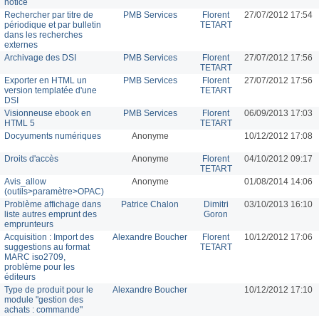
notice
Rechercher par titre de
PMB Services
Florent
27/07/2012 17:54
périodique et par bulletin
TETART
dans les recherches
externes
Archivage des DSI
PMB Services
Florent
27/07/2012 17:56
TETART
Exporter en HTML un
PMB Services
Florent
27/07/2012 17:56
version templatée d'une
TETART
DSI
Visionneuse ebook en
PMB Services
Florent
06/09/2013 17:03
HTML 5
TETART
Docyuments numériques
Anonyme
10/12/2012 17:08
Droits d'accès
Anonyme
Florent
04/10/2012 09:17
TETART
Avis_allow
Anonyme
01/08/2014 14:06
(outils>paramètre>OPAC)
Problème affichage dans
Patrice Chalon
Dimitri
03/10/2013 16:10
liste autres emprunt des
Goron
emprunteurs
Acquisition : Import des
Alexandre Boucher
Florent
10/12/2012 17:06
suggestions au format
TETART
MARC iso2709,
problème pour les
éditeurs
Type de produit pour le
Alexandre Boucher
10/12/2012 17:10
module "gestion des
achats : commande"