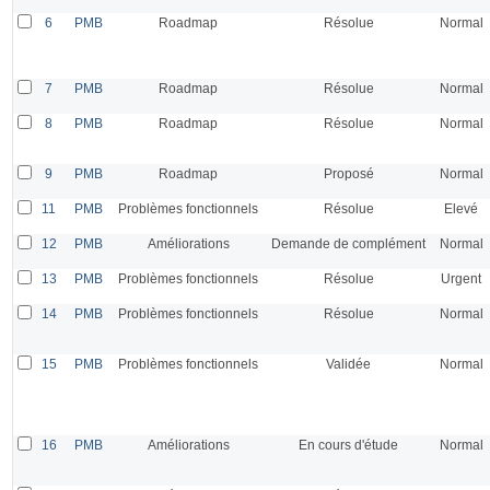
6
PMB
Roadmap
Résolue
Normal
7
PMB
Roadmap
Résolue
Normal
8
PMB
Roadmap
Résolue
Normal
9
PMB
Roadmap
Proposé
Normal
11
PMB
Problèmes fonctionnels
Résolue
Elevé
12
PMB
Améliorations
Demande de complément
Normal
13
PMB
Problèmes fonctionnels
Résolue
Urgent
14
PMB
Problèmes fonctionnels
Résolue
Normal
15
PMB
Problèmes fonctionnels
Validée
Normal
16
PMB
Améliorations
En cours d'étude
Normal