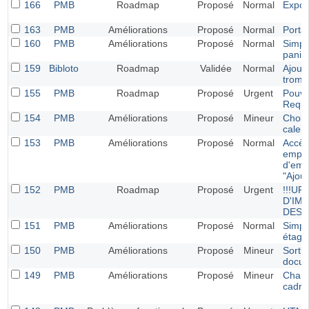
166
PMB
Roadmap
Proposé
Normal
Export
163
PMB
Améliorations
Proposé
Normal
Portai
160
PMB
Améliorations
Proposé
Normal
Simpli
panie
159
Bibloto
Roadmap
Validée
Normal
Ajout 
tromb
155
PMB
Roadmap
Proposé
Urgent
Pouve
Requ
154
PMB
Améliorations
Proposé
Mineur
Choisi
calend
153
PMB
Améliorations
Proposé
Normal
Accès 
empru
d'emp
"Ajout
152
PMB
Roadmap
Proposé
Urgent
!!!U
D'IM
DES 
151
PMB
Améliorations
Proposé
Normal
Simpli
étagè
150
PMB
Améliorations
Proposé
Mineur
Sortie
docu
149
PMB
Améliorations
Proposé
Mineur
Chang
cadres