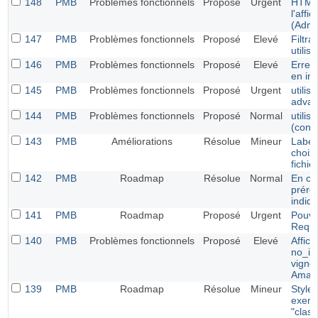
148
PMB
Problèmes fonctionnels
Proposé
Urgent
HTML
l'aff
(Admi
147
PMB
Problèmes fonctionnels
Proposé
Elevé
Filtr
utilis
146
PMB
Problèmes fonctionnels
Proposé
Elevé
Erreur
en in
145
PMB
Problèmes fonctionnels
Proposé
Urgent
utilis
adva
144
PMB
Problèmes fonctionnels
Proposé
Normal
utilis
(conn
143
PMB
Améliorations
Résolue
Mineur
Label
choix
fichier
142
PMB
Roadmap
Résolue
Normal
En cr
prére
indiq
141
PMB
Roadmap
Proposé
Urgent
Pouve
Requ
140
PMB
Problèmes fonctionnels
Proposé
Elevé
Affic
no_im
vignet
Amaz
139
PMB
Roadmap
Résolue
Mineur
Style 
exemp
"class