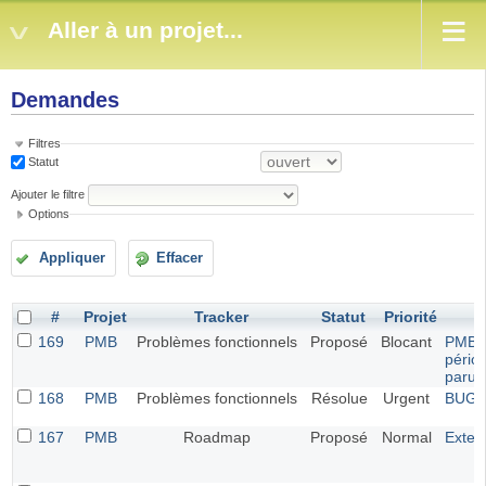
Aller à un projet...
Demandes
Filtres
Statut
Ajouter le filtre
Options
Appliquer
Effacer
#
Projet
Tracker
Statut
Priorité
169
PMB
Problèmes fonctionnels
Proposé
Blocant
PMB 7.
pério
parut
168
PMB
Problèmes fonctionnels
Résolue
Urgent
BUG G
167
PMB
Roadmap
Proposé
Normal
Exten