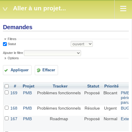
Aller à un projet...
Demandes
Filtres
Statut
Ajouter le filtre
Options
Appliquer
Effacer
#
Projet
Tracker
Statut
Priorité
169
PMB
Problèmes fonctionnels
Proposé
Blocant
PMB 7.
pério
parut
168
PMB
Problèmes fonctionnels
Résolue
Urgent
BUG G
167
PMB
Roadmap
Proposé
Normal
Exten