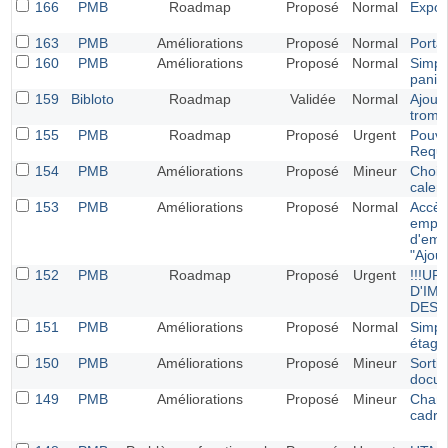
166
PMB
Roadmap
Proposé
Normal
Export
163
PMB
Améliorations
Proposé
Normal
Portai
160
PMB
Améliorations
Proposé
Normal
Simpli
panie
159
Bibloto
Roadmap
Validée
Normal
Ajout 
tromb
155
PMB
Roadmap
Proposé
Urgent
Pouve
Requ
154
PMB
Améliorations
Proposé
Mineur
Choisi
calend
153
PMB
Améliorations
Proposé
Normal
Accès 
empru
d'emp
"Ajout
152
PMB
Roadmap
Proposé
Urgent
!!!U
D'IM
DES 
151
PMB
Améliorations
Proposé
Normal
Simpli
étagè
150
PMB
Améliorations
Proposé
Mineur
Sortie
docu
149
PMB
Améliorations
Proposé
Mineur
Chang
cadres