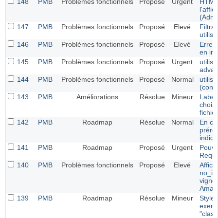
148
PMB
Problèmes fonctionnels
Proposé
Urgent
HTML
l'aff
(Admi
147
PMB
Problèmes fonctionnels
Proposé
Elevé
Filtr
utilis
146
PMB
Problèmes fonctionnels
Proposé
Elevé
Erreur
en in
145
PMB
Problèmes fonctionnels
Proposé
Urgent
utilis
adva
144
PMB
Problèmes fonctionnels
Proposé
Normal
utilis
(conn
143
PMB
Améliorations
Résolue
Mineur
Label
choix
fichier
142
PMB
Roadmap
Résolue
Normal
En cr
prére
indiq
141
PMB
Roadmap
Proposé
Urgent
Pouve
Requ
140
PMB
Problèmes fonctionnels
Proposé
Elevé
Affic
no_im
vignet
Amaz
139
PMB
Roadmap
Résolue
Mineur
Style 
exemp
"class