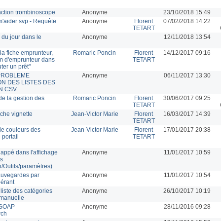
nction trombinoscope
Anonyme
23/10/2018 15:49
'aider svp - Requête
Anonyme
Florent
07/02/2018 14:22
TETART
 du jour dans le
Anonyme
12/11/2018 13:54
 la fiche emprunteur,
Romaric Poncin
Florent
14/12/2017 09:16
om d'emprunteur dans
TETART
ter un prêt"
! PROBLEME
Anonyme
06/11/2017 13:30
ON DES LISTES DES
N CSV.
 de la gestion des
Romaric Poncin
Florent
30/06/2017 09:25
TETART
nche vignette
Jean-Victor Marie
Florent
16/03/2017 14:39
TETART
e couleurs des
Jean-Victor Marie
Florent
17/01/2017 20:38
 portail
TETART
ppé dans l'affichage
Anonyme
11/01/2017 10:59
s
n/Outils/paramètres)
sauvegardes par
Anonyme
11/01/2017 10:54
pérant
 liste des catégories
Anonyme
26/10/2017 10:19
 manuelle
I SOAP
Anonyme
28/11/2016 09:28
rch