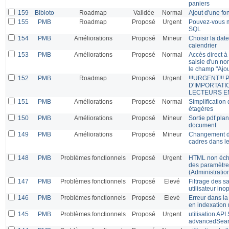
paniers
159
Bibloto
Roadmap
Validée
Normal
Ajout d'une fo
155
PMB
Roadmap
Proposé
Urgent
Pouvez-vous m
SQL
154
PMB
Améliorations
Proposé
Mineur
Choisir la date
calendrier
153
PMB
Améliorations
Proposé
Normal
Accès direct à
saisie d'un n
le champ "Ajou
152
PMB
Roadmap
Proposé
Urgent
!!!URGENT!!
D'IMPORTATI
LECTEURS E
151
PMB
Améliorations
Proposé
Normal
Simplification
étagères
150
PMB
Améliorations
Proposé
Mineur
Sortie pdf pla
document
149
PMB
Améliorations
Proposé
Mineur
Changement d
cadres dans le
148
PMB
Problèmes fonctionnels
Proposé
Urgent
HTML non écha
des paramètre
(Administratio
147
PMB
Problèmes fonctionnels
Proposé
Elevé
Filtrage des 
utilisateur ino
146
PMB
Problèmes fonctionnels
Proposé
Elevé
Erreur dans la
en indexation
145
PMB
Problèmes fonctionnels
Proposé
Urgent
utilisation AP
advancedSea