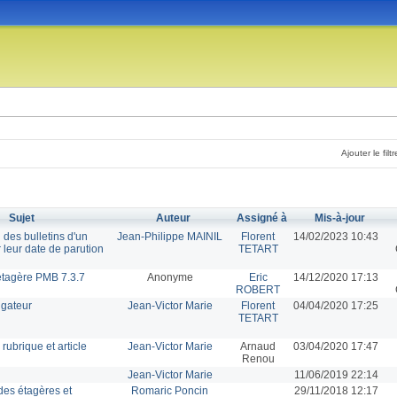
Ajouter le filtr
Sujet
Auteur
Assigné à
Mis-à-jour
 des bulletins d'un
Jean-Philippe MAINIL
Florent
14/02/2023 10:43
 leur date de parution
TETART
tagère PMB 7.3.7
Anonyme
Eric
14/12/2020 17:13
ROBERT
igateur
Jean-Victor Marie
Florent
04/04/2020 17:25
TETART
rubrique et article
Jean-Victor Marie
Arnaud
03/04/2020 17:47
Renou
Jean-Victor Marie
11/06/2019 22:14
 des étagères et
Romaric Poncin
29/11/2018 12:17