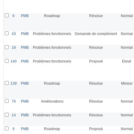
6
PMB
Roadmap
Résolue
Normal
43
PMB
Problèmes fonctionnels
Demande de complément
Normal
18
PMB
Problèmes fonctionnels
Résolue
Normal
140
PMB
Problèmes fonctionnels
Proposé
Elevé
139
PMB
Roadmap
Résolue
Mineur
76
PMB
Améliorations
Résolue
Normal
14
PMB
Problèmes fonctionnels
Résolue
Normal
9
PMB
Roadmap
Proposé
Normal