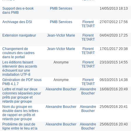
Support des e-book
PMB Services
14/05/2013 18:13
dans PMB
Archivage des DSI
PMB Services
Florent
27/07/2012 17:56
TETART
Extension navigateur
Jean-Victor Marie
Florent
04/04/2020 17:25
TETART
Changement de
Jean-Victor Marie
Florent
17/01/2017 20:38
couleurs des cadres
TETART
dans le portail
Les éditions faisant
Anonyme
Florent
23/10/2015 14:55
intervenir des accents
TETART
échouent sur une
installation UTF-8
Génération de PDF sous
Anonyme
Florent
06/10/2015 14:38
PMB 4.1.7
TETART
Lettre et mail sur deux
Alexandre Boucher
Alexandre
16/08/2016 20:49
colonnes séparées pour
Boucher
prêts par groupe et
retards par groupe
Nom du groupe en
Alexandre Boucher
Alexandre
25/06/2016 20:41
double dans les lettres
Boucher
de rappel en prêts et
retards par groupe
Problème de saut de
Alexandre Boucher
Alexandre
25/06/2016 20:40
ligne entre le lieu et la
Boucher