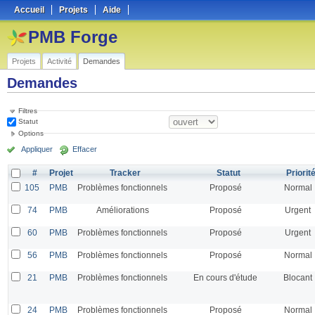
Accueil
Projets
Aide
PMB Forge
Projets
Activité
Demandes
Demandes
Filtres
Statut
Options
Appliquer
Effacer
#
Projet
Tracker
Statut
Priorit
105
PMB
Problèmes fonctionnels
Proposé
Normal
74
PMB
Améliorations
Proposé
Urgent
60
PMB
Problèmes fonctionnels
Proposé
Urgent
56
PMB
Problèmes fonctionnels
Proposé
Normal
21
PMB
Problèmes fonctionnels
En cours d'étude
Blocant
24
PMB
Problèmes fonctionnels
Proposé
Normal