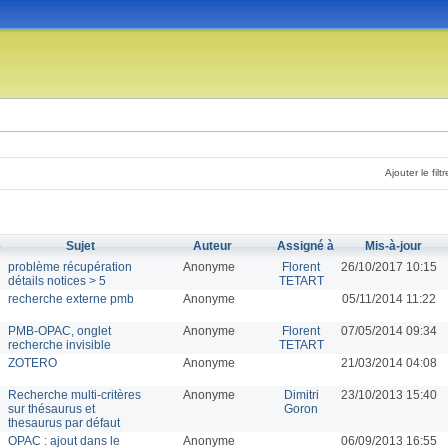
Ajouter le filtr
é
Sujet
Auteur
Assigné à
Mis-à-jour
problème récupération
Anonyme
Florent
26/10/2017 10:15
détails notices > 5
TETART
recherche externe pmb
Anonyme
05/11/2014 11:22
PMB-OPAC, onglet
Anonyme
Florent
07/05/2014 09:34
recherche invisible
TETART
ZOTERO
Anonyme
21/03/2014 04:08
Recherche multi-critères
Anonyme
Dimitri
23/10/2013 15:40
sur thésaurus et
Goron
thesaurus par défaut
OPAC : ajout dans le
Anonyme
06/09/2013 16:55