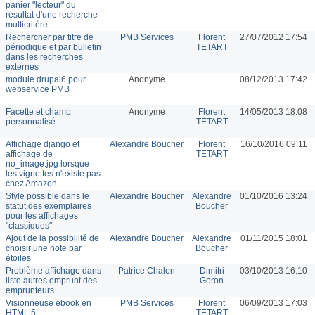
panier "lecteur" du
résultat d'une recherche
multicritère
Rechercher par titre de
PMB Services
Florent
27/07/2012 17:54
périodique et par bulletin
TETART
dans les recherches
externes
module drupal6 pour
Anonyme
08/12/2013 17:42
webservice PMB
Facette et champ
Anonyme
Florent
14/05/2013 18:08
personnalisé
TETART
Affichage django et
Alexandre Boucher
Florent
16/10/2016 09:11
affichage de
TETART
no_image.jpg lorsque
les vignettes n'existe pas
chez Amazon
Style possible dans le
Alexandre Boucher
Alexandre
01/10/2016 13:24
statut des exemplaires
Boucher
pour les affichages
"classiques"
Ajout de la possibilité de
Alexandre Boucher
Alexandre
01/11/2015 18:01
choisir une note par
Boucher
étoiles
Problème affichage dans
Patrice Chalon
Dimitri
03/10/2013 16:10
liste autres emprunt des
Goron
emprunteurs
Visionneuse ebook en
PMB Services
Florent
06/09/2013 17:03
HTML 5
TETART