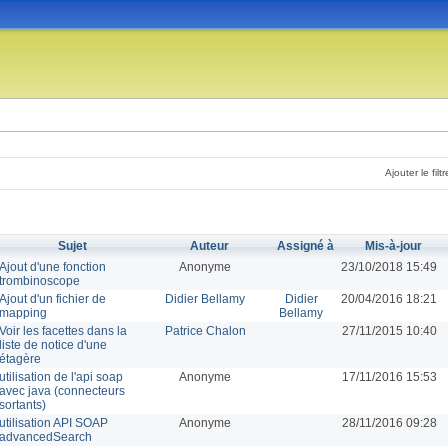
Ajouter le filtr
Sujet
Auteur
Assigné à
Mis-à-jour
Ajout d'une fonction
Anonyme
23/10/2018 15:49
trombinoscope
Ajout d'un fichier de
Didier Bellamy
Didier
20/04/2016 18:21
mapping
Bellamy
Voir les facettes dans la
Patrice Chalon
27/11/2015 10:40
liste de notice d'une
étagère
utilisation de l'api soap
Anonyme
17/11/2016 15:53
avec java (connecteurs
sortants)
utilisation API SOAP
Anonyme
28/11/2016 09:28
advancedSearch