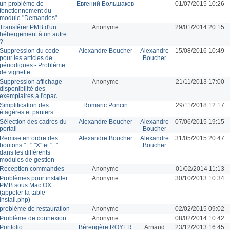
un problème de
Евгений Большаков
01/07/2015 10:26
fonctionnement du
module "Demandes"
Transférer PMB d'un
Anonyme
29/01/2014 20:15
hébergement à un autre
?
Suppression du code
Alexandre Boucher
Alexandre
15/08/2016 10:49
pour les articles de
Boucher
périodiques - Problème
de vignette
Suppression affichage
Anonyme
21/11/2013 17:00
disponibilité des
exemplaires à l'opac.
Simplification des
Romaric Poncin
29/11/2018 12:17
étagères et paniers
Sélection des cadres du
Alexandre Boucher
Alexandre
07/06/2015 19:15
portail
Boucher
Remise en ordre des
Alexandre Boucher
Alexandre
31/05/2015 20:47
boutons "..." "X" et "+"
Boucher
dans les différents
modules de gestion
Reception commandes
Anonyme
01/02/2014 11:13
Problèmes pour installer
Anonyme
30/10/2013 10:34
PMB sous Mac OX
(appeler la table
install.php)
problème de restauration
Anonyme
02/02/2015 09:02
Problème de connexion
Anonyme
08/02/2014 10:42
Portfolio
Bérengère ROYER
Arnaud
23/12/2013 16:45