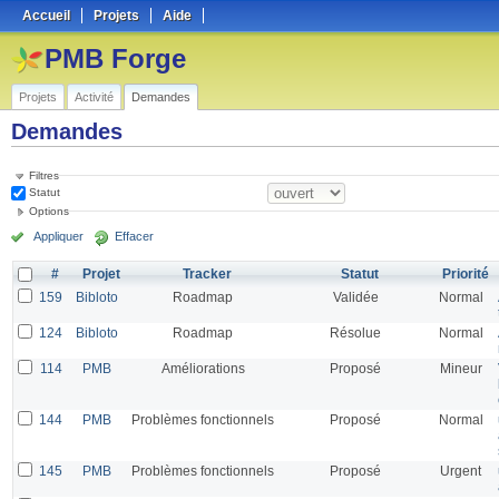
Accueil
Projets
Aide
PMB Forge
Projets
Activité
Demandes
Demandes
Filtres
Statut
Options
Appliquer
Effacer
#
Projet
Tracker
Statut
Priorité
159
Bibloto
Roadmap
Validée
Normal
124
Bibloto
Roadmap
Résolue
Normal
114
PMB
Améliorations
Proposé
Mineur
144
PMB
Problèmes fonctionnels
Proposé
Normal
145
PMB
Problèmes fonctionnels
Proposé
Urgent