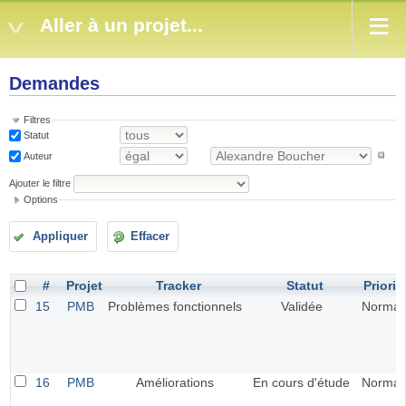
Aller à un projet...
Demandes
Filtres
Statut
Auteur
Ajouter le filtre
Options
Appliquer
Effacer
#
Projet
Tracker
Statut
Priorit
15
PMB
Problèmes fonctionnels
Validée
Normal
16
PMB
Améliorations
En cours d'étude
Normal