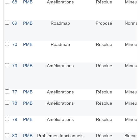
68
PMB
Améliorations
Résolue
Mineur
69
PMB
Roadmap
Proposé
Normal
70
PMB
Roadmap
Résolue
Mineur
73
PMB
Améliorations
Résolue
Mineur
77
PMB
Améliorations
Résolue
Mineur
78
PMB
Améliorations
Résolue
Mineur
79
PMB
Améliorations
Résolue
Mineur
80
PMB
Problèmes fonctionnels
Résolue
Blocant