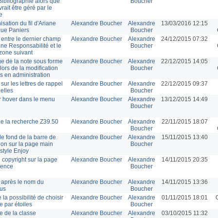
Bibliographie alors que
Boucher
rait être géré par le
e
sation du fil d'Ariane
Alexandre Boucher
Alexandre
13/03/2016 12:15
ue Paniers
Boucher
entre le dernier champ
Alexandre Boucher
Alexandre
24/12/2015 07:32
one Responsabilité et le
Boucher
 zone suivant
ge de la note sous forme
Alexandre Boucher
Alexandre
22/12/2015 14:05
 lors de la modification
Boucher
is en administration
sur les lettres de rappel
Alexandre Boucher
Alexandre
22/12/2015 09:37
uelles
Boucher
 hover dans le menu
Alexandre Boucher
Alexandre
13/12/2015 14:49
Boucher
 de la recherche Z39.50
Alexandre Boucher
Alexandre
22/11/2015 18:07
Boucher
e fond de la barre de
Alexandre Boucher
Alexandre
15/11/2015 13:40
ion sur la page main
Boucher
 style Enjoy
 copyright sur la page
Alexandre Boucher
Alexandre
14/11/2015 20:35
icence
Boucher
après le nom du
Alexandre Boucher
Alexandre
14/11/2015 13:36
us
Boucher
 la possibilité de choisir
Alexandre Boucher
Alexandre
01/11/2015 18:01
e par étoiles
Boucher
 de la classe
Alexandre Boucher
Alexandre
03/10/2015 11:32