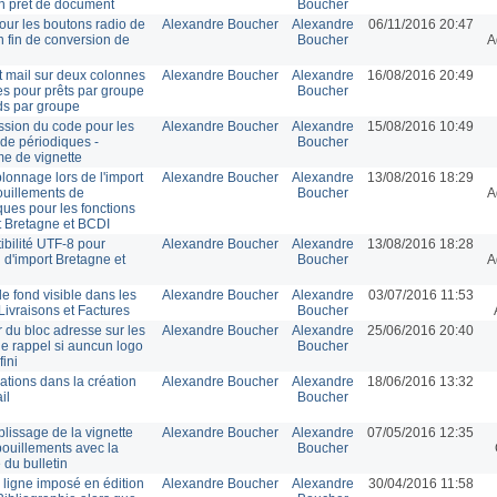
n prêt de document
Boucher
our les boutons radio de
Alexandre Boucher
Alexandre
06/11/2016 20:47
n fin de conversion de
Boucher
A
et mail sur deux colonnes
Alexandre Boucher
Alexandre
16/08/2016 20:49
s pour prêts par groupe
Boucher
rds par groupe
sion du code pour les
Alexandre Boucher
Alexandre
15/08/2016 10:49
 de périodiques -
Boucher
e de vignette
onnage lors de l'import
Alexandre Boucher
Alexandre
13/08/2016 18:29
uillements de
Boucher
A
ques pour les fonctions
t Bretagne et BCDI
bilité UTF-8 pour
Alexandre Boucher
Alexandre
13/08/2016 18:28
n d'import Bretagne et
Boucher
A
e fond visible dans les
Alexandre Boucher
Alexandre
03/07/2016 11:53
Livraisons et Factures
Boucher
 du bloc adresse sur les
Alexandre Boucher
Alexandre
25/06/2016 20:40
 de rappel si auncun logo
Boucher
fini
ations dans la création
Alexandre Boucher
Alexandre
18/06/2016 13:32
il
Boucher
lissage de la vignette
Alexandre Boucher
Alexandre
07/05/2016 12:35
ouillements avec la
Boucher
 du bulletin
 ligne imposé en édition
Alexandre Boucher
Alexandre
30/04/2016 11:58