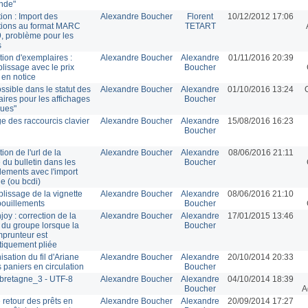
nde"
ion : Import des
Alexandre Boucher
Florent
10/12/2012 17:06
tions au format MARC
TETART
, problème pour les
s
tion d'exemplaires :
Alexandre Boucher
Alexandre
01/11/2016 20:39
lissage avec le prix
Boucher
 en notice
ossible dans le statut des
Alexandre Boucher
Alexandre
01/10/2016 13:24
ires pour les affichages
Boucher
ques"
ge des raccourcis clavier
Alexandre Boucher
Alexandre
15/08/2016 16:23
Boucher
ion de l'url de la
Alexandre Boucher
Alexandre
08/06/2016 21:11
 du bulletin dans les
Boucher
lements avec l'import
e (ou bcdi)
lissage de la vignette
Alexandre Boucher
Alexandre
08/06/2016 21:10
ouillements
Boucher
joy : correction de la
Alexandre Boucher
Alexandre
17/01/2015 13:46
 du groupe lorsque la
Boucher
mprunteur est
iquement pliée
sation du fil d'Ariane
Alexandre Boucher
Alexandre
20/10/2014 20:33
s paniers en circulation
Boucher
bretagne_3 - UTF-8
Alexandre Boucher
Alexandre
04/10/2014 18:39
Boucher
A
 retour des prêts en
Alexandre Boucher
Alexandre
20/09/2014 17:27