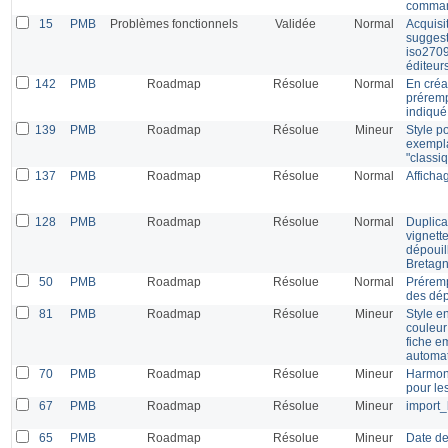
comma
15
PMB
Problèmes fonctionnels
Validée
Normal
Acquisit
sugges
iso2709
éditeur
142
PMB
Roadmap
Résolue
Normal
En créa
préremp
indiqué
139
PMB
Roadmap
Résolue
Mineur
Style p
exempla
"classi
137
PMB
Roadmap
Résolue
Normal
Afficha
128
PMB
Roadmap
Résolue
Normal
Duplicat
vignette
dépouil
Bretagn
50
PMB
Roadmap
Résolue
Normal
Préremp
des dép
81
PMB
Roadmap
Résolue
Mineur
Style en
couleur
fiche e
automat
70
PMB
Roadmap
Résolue
Mineur
Harmoni
pour le
67
PMB
Roadmap
Résolue
Mineur
import_
65
PMB
Roadmap
Résolue
Mineur
Date de