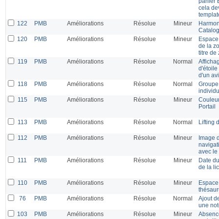
panier 
cela dev
templat
122
PMB
Améliorations
Résolue
Mineur
Harmoni
Catalog
120
PMB
Améliorations
Résolue
Mineur
Espace 
de la z
titre de
119
PMB
Améliorations
Résolue
Normal
Afficha
d'étoile
d'un av
118
PMB
Améliorations
Résolue
Normal
Groupe 
individ
115
PMB
Améliorations
Résolue
Mineur
Couleur
Portail
113
PMB
Améliorations
Résolue
Normal
Lifting
112
PMB
Améliorations
Résolue
Mineur
Image d
navigat
avec le
111
PMB
Améliorations
Résolue
Mineur
Date du
de la l
110
PMB
Améliorations
Résolue
Mineur
Espace 
thésaur
76
PMB
Améliorations
Résolue
Normal
Ajout de
une not
103
PMB
Améliorations
Résolue
Mineur
Absence