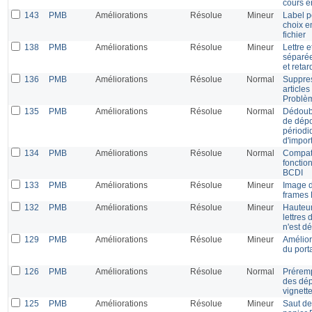
cours e
143
PMB
Améliorations
Résolue
Mineur
Label p
choix e
fichier
138
PMB
Améliorations
Résolue
Mineur
Lettre 
séparée
et reta
136
PMB
Améliorations
Résolue
Normal
Suppres
articles
Problèm
135
PMB
Améliorations
Résolue
Normal
Dédoubl
de dépo
périodi
d'impor
134
PMB
Améliorations
Résolue
Normal
Compati
fonctio
BCDI
133
PMB
Améliorations
Résolue
Mineur
Image d
frames 
132
PMB
Améliorations
Résolue
Mineur
Hauteur
lettres
n'est dé
129
PMB
Améliorations
Résolue
Mineur
Amélior
du porta
126
PMB
Améliorations
Résolue
Normal
Préremp
des dép
vignette
125
PMB
Améliorations
Résolue
Mineur
Saut de