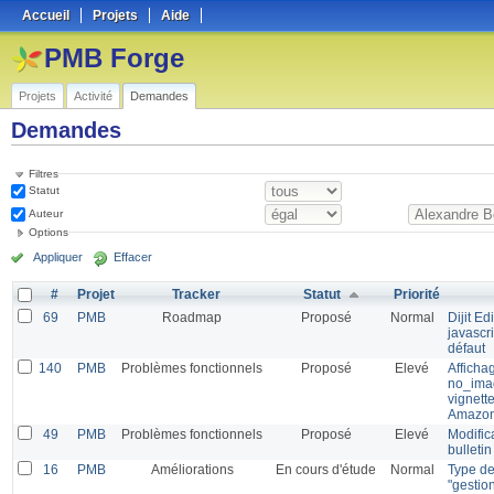
Accueil
Projets
Aide
PMB Forge
Projets
Activité
Demandes
Demandes
Filtres
Statut
Auteur
Options
Appliquer
Effacer
#
Projet
Tracker
Statut
Priorité
69
PMB
Roadmap
Proposé
Normal
Dijit E
javascr
défaut
140
PMB
Problèmes fonctionnels
Proposé
Elevé
Afficha
no_imag
vignett
Amazo
49
PMB
Problèmes fonctionnels
Proposé
Elevé
Modifica
bulleti
16
PMB
Améliorations
En cours d'étude
Normal
Type de
"gestio