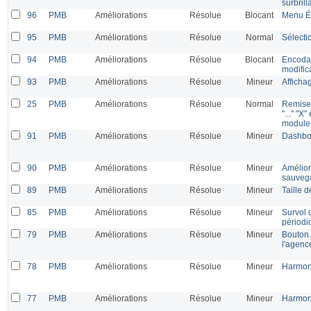
surbril
96
PMB
Améliorations
Résolue
Blocant
Menu Éd
95
PMB
Améliorations
Résolue
Normal
Sélecti
94
PMB
Améliorations
Résolue
Blocant
Encodag
modific
93
PMB
Améliorations
Résolue
Mineur
Afficha
25
PMB
Améliorations
Résolue
Normal
Remise 
"..." "X
modules
91
PMB
Améliorations
Résolue
Mineur
Dashboa
90
PMB
Améliorations
Résolue
Mineur
Améliora
sauvega
89
PMB
Améliorations
Résolue
Mineur
Taille 
85
PMB
Améliorations
Résolue
Mineur
Survol d
périodi
79
PMB
Améliorations
Résolue
Mineur
Bouton 
l'agenc
78
PMB
Améliorations
Résolue
Mineur
Harmoni
77
PMB
Améliorations
Résolue
Mineur
Harmoni