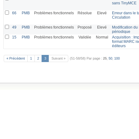
sans TinyMCE
66
PMB
Problèmes fonctionnels
Résolue
Elevé
Erreur dans le 
Circulation
49
PMB
Problèmes fonctionnels
Proposé
Elevé
Modification du 
périodique
15
PMB
Problèmes fonctionnels
Validée
Normal
Acquisition : Im
format MARC is
éditeurs
« Précédent
1
2
3
Suivant »
(51-58/58)
Par page :
25
,
50
,
100