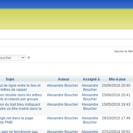
Ajouter le filtr
Sujet
Auteur
Assigné à
Mis-à-jour
 de ligne entre le lieu et
Alexandre Boucher
Alexandre
25/06/2016 20:40
 lettres de rappel
Boucher
n double dans les lettres
Alexandre Boucher
Alexandre
25/06/2016 20:41
ts et retards par groupe
Boucher
tion du trait bleu indiquant
Alexandre Boucher
Alexandre
15/05/2016 19:43
cadre va être inséré dans la
Boucher
igb.net dans la page
Alexandre Boucher
Alexandre
29/10/2015 17:46
 de PMB
Boucher
s avis ne fonctionne pas
Alexandre Boucher
Alexandre
27/12/2014 16:51