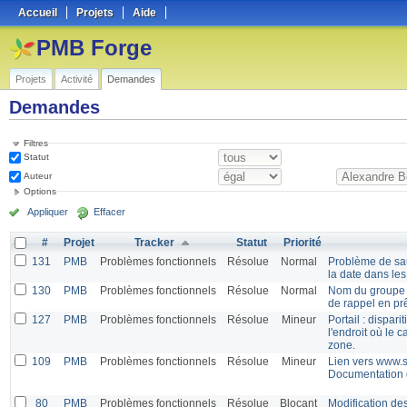
Accueil
Projets
Aide
PMB Forge
Projets
Activité
Demandes
Demandes
Filtres
Statut
Auteur
Options
Appliquer
Effacer
#
Projet
Tracker
Statut
Priorité
131
PMB
Problèmes fonctionnels
Résolue
Normal
Problème de saut
la date dans les
130
PMB
Problèmes fonctionnels
Résolue
Normal
Nom du groupe e
de rappel en prê
127
PMB
Problèmes fonctionnels
Résolue
Mineur
Portail : dispari
l'endroit où le 
zone.
109
PMB
Problèmes fonctionnels
Résolue
Mineur
Lien vers www.s
Documentation
80
PMB
Problèmes fonctionnels
Résolue
Blocant
Modification de